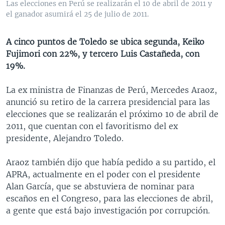
Las elecciones en Perú se realizarán el 10 de abril de 2011 y
MULTIMEDIA
VENEZUELA
NICARAGUA
ECONOMÍA
el ganador asumirá el 25 de julio de 2011.
PROGRAMAS TV
BRASIL
ENTRETENIMIENTO Y CULTURA
VIDEOS
A cinco puntos de Toledo se ubica segunda, Keiko
RADIO
TECNOLOGÍA
FOTOGRAFÍA
EL MUNDO AL DÍA
Fujimori con 22%, y tercero Luis Castañeda, con
DIRECT
DEPORTES
AUDIOS
FORO INTERAMERICANO
AVANCE INFORMATIVO
19%.
DOCUMENTALES DE LA VOA
CIENCIA Y SALUD
VISIÓN 360
AUDIONOTICIAS
La ex ministra de Finanzas de Perú, Mercedes Araoz,
LAS CLAVES
BUENOS DÍAS AMÉRICA
anunció su retiro de la carrera presidencial para las
Learning English
elecciones que se realizarán el próximo 10 de abril de
PANORAMA
ESTADOS UNIDOS AL DÍA
2011, que cuentan con el favoritismo del ex
SÍGANOS
EL MUNDO AL DÍA [RADIO]
presidente, Alejandro Toledo.
FORO [RADIO]
Araoz también dijo que había pedido a su partido, el
DEPORTIVO INTERNACIONAL
APRA, actualmente en el poder con el presidente
Idiomas
Alan García, que se abstuviera de nominar para
NOTA ECONÓMICA
escaños en el Congreso, para las elecciones de abril,
ENTRETENIMIENTO
a gente que está bajo investigación por corrupción.