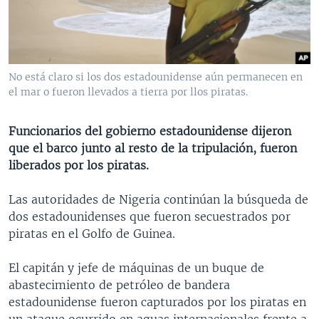
MULTIMEDIA
VENEZUELA
NICARAGUA
ECONOMÍA
PROGRAMAS TV
BRASIL
ENTRETENIMIENTO Y CULTURA
VIDEOS
RADIO
TECNOLOGÍA
FOTOGRAFÍA
EL MUNDO AL DÍA
No está claro si los dos estadounidense aún permanecen en
DIRECT
DEPORTES
AUDIOS
FORO INTERAMERICANO
AVANCE INFORMATIVO
el mar o fueron llevados a tierra por llos piratas.
DOCUMENTALES DE LA VOA
CIENCIA Y SALUD
VISIÓN 360
AUDIONOTICIAS
Funcionarios del gobierno estadounidense dijeron
LAS CLAVES
BUENOS DÍAS AMÉRICA
que el barco junto al resto de la tripulación, fueron
Learning English
liberados por los piratas.
PANORAMA
ESTADOS UNIDOS AL DÍA
SÍGANOS
EL MUNDO AL DÍA [RADIO]
Las autoridades de Nigeria continúan la búsqueda de
dos estadounidenses que fueron secuestrados por
FORO [RADIO]
piratas en el Golfo de Guinea.
DEPORTIVO INTERNACIONAL
Idiomas
El capitán y jefe de máquinas de un buque de
NOTA ECONÓMICA
abastecimiento de petróleo de bandera
ENTRETENIMIENTO
estadounidense fueron capturados por los piratas en
un ataque ocurrido en aguas internacionales frente a