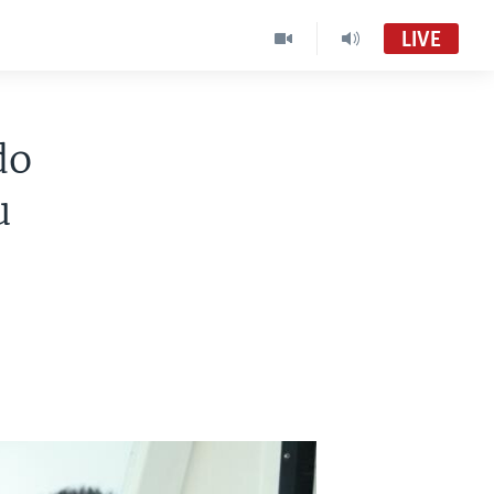
LIVE
do
u