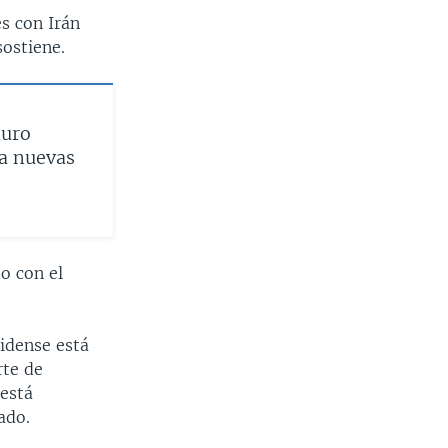
s con Irán
sostiene.
duro
a nuevas
o con el
idense está
rte de
 está
ado.