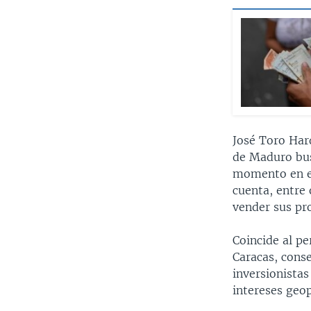
José Toro Har
de Maduro busc
momento en el
cuenta, entre
vender sus pr
Coincide al p
Caracas, cons
inversionistas
intereses geo