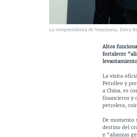
La vicepresidenta de Venezuela, Delcy Ro
Altos funciona
fortalecer “al
levantamiento
La visita ofic
Petróleo y pre
a China, es co
financieros y
petrolera, coi
De momento se 
destino del cr
y “alianzas ge