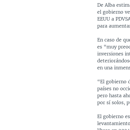
De Alba estim
el gobierno v
EEUU a PDVSA, 
para aumentar
En caso de qu
es “muy preoc
inversiones i
deteriorándos
en una inmens
“El gobierno d
países no occ
pero hasta aho
por sí solos, 
El gobierno es
levantamiento 