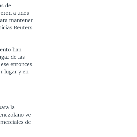
as de
yeron a unos
para mantener
ticias Reuters
iento han
gar de las
 ese entonces,
r lugar y en
para la
venezolano ve
omerciales de