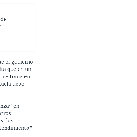
 de
?
ue el gobierno
lta que en un
i se toma en
zuela debe
anza” en
otros
s, los
ntendimiento”.