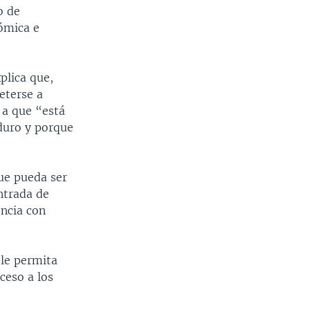
o de
ómica e
plica que,
eterse a
 a que “está
duro y porque
ue pueda ser
ntrada de
encia con
 le permita
ceso a los