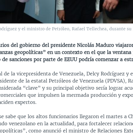
dríguez y el ministro de Petróleo, Rafael Tellechea, durante su 
rios del gobierno del presidente Nicolás Maduro viajaro
ianzas geopolíticas” en un contexto en el que la ventana 
 de sanciones por parte de EEUU podría comenzar a est
ial de la vicepresidenta de Venezuela, Delcy Rodríguez y 
sidente de la estatal Petróleos de Venezuela (PDVSA), Ra
nsiderada “clave” y su principal objetivo sería lograr ac
 comerciales que impulsen la mermada producción y expo
nciden expertos.
sabe que los altos funcionarios llegaron el martes a Ch
udo venezolano en la actualidad, para fortalecer relacion
opolíticas”, como anunció el ministro de Relaciones Ext