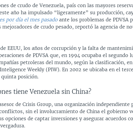
ones de crudo de Venezuela, país con las mayores reserv
 este año ha impulsado “ligeramente” su producción, ca
les por día el mes pasado
ante los problemas de PDVSA 
s mejoradores de crudo pesado, reportó la agencia de no
 de EEUU, los años de corrupción y la falta de mantenim
operaciones de PDVSA que, en 1994 ocupaba el segundo lu
mpañías petroleras del mundo, según la clasificación, en
Inteligence Weekly (PIW). En 2002 se ubicaba en el terce
 quinta posición.
ones tiene Venezuela sin China?
asesor de Crisis Group, una organización independiente 
conflictos, sin el involucramiento de China el gobierno 
sus opciones de captar inversiones y asegurar acuerdos c
vergadura.