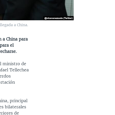
llegada a China.
n a China para
para el
recharse.
el ministro de
fael Tellechea
uerdos
rtación
ina, principal
es bilaterales
eriores de