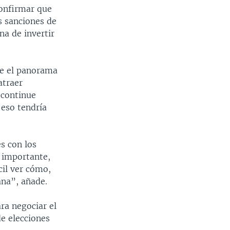
confirmar que
s sanciones de
na de invertir
ue el panorama
atraer
 continue
 eso tendría
s con los
a importante,
cil ver cómo,
ana”, añade.
ra negociar el
de elecciones