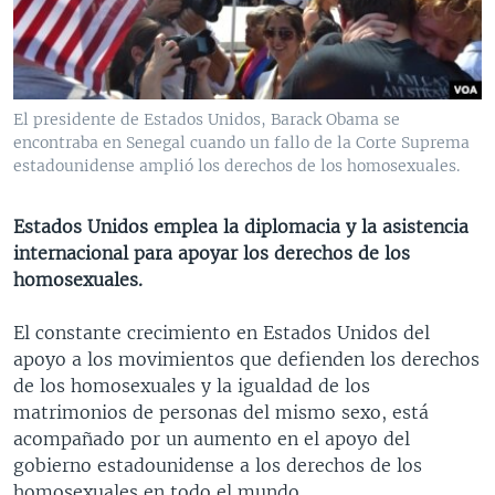
MULTIMEDIA
VENEZUELA
NICARAGUA
ECONOMÍA
PROGRAMAS TV
BRASIL
ENTRETENIMIENTO Y CULTURA
VIDEOS
RADIO
TECNOLOGÍA
FOTOGRAFÍA
EL MUNDO AL DÍA
El presidente de Estados Unidos, Barack Obama se
DIRECT
DEPORTES
AUDIOS
FORO INTERAMERICANO
AVANCE INFORMATIVO
encontraba en Senegal cuando un fallo de la Corte Suprema
estadounidense amplió los derechos de los homosexuales.
DOCUMENTALES DE LA VOA
CIENCIA Y SALUD
VISIÓN 360
AUDIONOTICIAS
LAS CLAVES
BUENOS DÍAS AMÉRICA
Estados Unidos emplea la diplomacia y la asistencia
Learning English
internacional para apoyar los derechos de los
PANORAMA
ESTADOS UNIDOS AL DÍA
homosexuales.
SÍGANOS
EL MUNDO AL DÍA [RADIO]
El constante crecimiento en Estados Unidos del
FORO [RADIO]
apoyo a los movimientos que defienden los derechos
DEPORTIVO INTERNACIONAL
de los homosexuales y la igualdad de los
Idiomas
matrimonios de personas del mismo sexo, está
NOTA ECONÓMICA
acompañado por un aumento en el apoyo del
ENTRETENIMIENTO
gobierno estadounidense a los derechos de los
homosexuales en todo el mundo.