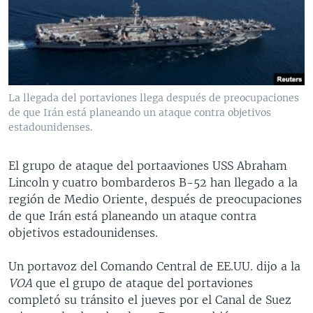
MULTIMEDIA
VENEZUELA
NICARAGUA
ECONOMÍA
PROGRAMAS TV
BRASIL
ENTRETENIMIENTO Y CULTURA
VIDEOS
RADIO
TECNOLOGÍA
FOTOGRAFÍA
EL MUNDO AL DÍA
DIRECT
DEPORTES
AUDIOS
FORO INTERAMERICANO
AVANCE INFORMATIVO
La llegada del portaviones llega después de preocupaciones
de que Irán está planeando un ataque contra objetivos
DOCUMENTALES DE LA VOA
CIENCIA Y SALUD
VISIÓN 360
AUDIONOTICIAS
estadounidenses.
LAS CLAVES
BUENOS DÍAS AMÉRICA
Learning English
PANORAMA
ESTADOS UNIDOS AL DÍA
El grupo de ataque del portaaviones USS Abraham
Lincoln y cuatro bombarderos B-52 han llegado a la
SÍGANOS
EL MUNDO AL DÍA [RADIO]
región de Medio Oriente, después de preocupaciones
FORO [RADIO]
de que Irán está planeando un ataque contra
objetivos estadounidenses.
DEPORTIVO INTERNACIONAL
Idiomas
NOTA ECONÓMICA
Un portavoz del Comando Central de EE.UU. dijo a la
VOA
que el grupo de ataque del portaviones
ENTRETENIMIENTO
completó su tránsito el jueves por el Canal de Suez