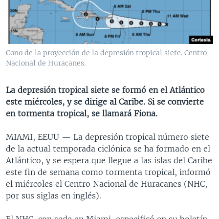
MULTIMEDIA
VENEZUELA
NICARAGUA
ECONOMÍA
PROGRAMAS TV
BRASIL
ENTRETENIMIENTO Y CULTURA
VIDEOS
RADIO
TECNOLOGÍA
FOTOGRAFÍA
EL MUNDO AL DÍA
Cono de la proyección de la depresión tropical siete. Centro
DIRECT
DEPORTES
AUDIOS
FORO INTERAMERICANO
AVANCE INFORMATIVO
Nacional de Huracanes.
DOCUMENTALES DE LA VOA
CIENCIA Y SALUD
VISIÓN 360
AUDIONOTICIAS
La depresión tropical siete se formó en el Atlántico
LAS CLAVES
BUENOS DÍAS AMÉRICA
este miércoles, y se dirige al Caribe. Si se convierte
Learning English
en tormenta tropical, se llamará Fiona.
PANORAMA
ESTADOS UNIDOS AL DÍA
SÍGANOS
EL MUNDO AL DÍA [RADIO]
MIAMI, EEUU —
La depresión tropical número siete
de la actual temporada ciclónica se ha formado en el
FORO [RADIO]
Atlántico, y se espera que llegue a las islas del Caribe
DEPORTIVO INTERNACIONAL
este fin de semana como tormenta tropical, informó
Idiomas
el miércoles el Centro Nacional de Huracanes (NHC,
NOTA ECONÓMICA
por sus siglas en inglés).
ENTRETENIMIENTO
El NHC, con sede en Miami, especificó en su boletín