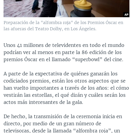
MULTIMEDIA
VENEZUELA
NICARAGUA
ECONOMÍA
PROGRAMAS TV
BRASIL
ENTRETENIMIENTO Y CULTURA
VIDEOS
Preparación de la "alfombra roja" de los Premios Óscar en
RADIO
TECNOLOGÍA
FOTOGRAFÍA
EL MUNDO AL DÍA
las afueras del Teatro Dolby, en Los Ángeles.
DIRECT
DEPORTES
AUDIOS
FORO INTERAMERICANO
AVANCE INFORMATIVO
Unos 41 millones de televidentes en todo el mundo
DOCUMENTALES DE LA VOA
CIENCIA Y SALUD
VISIÓN 360
AUDIONOTICIAS
podrían ver al menos en parte la 86 edición de los
LAS CLAVES
BUENOS DÍAS AMÉRICA
premios Óscar en el llamado “superbowl” del cine.
Learning English
PANORAMA
ESTADOS UNIDOS AL DÍA
A parte de la expectativa de quiénes ganarán los
SÍGANOS
EL MUNDO AL DÍA [RADIO]
codiciados premios, están los otros aspectos que se
han vuelto importantes a través de los años: el cómo
FORO [RADIO]
vestirán las estrellas, el qué dirán y cuáles serán los
DEPORTIVO INTERNACIONAL
actos más interesantes de la gala.
Idiomas
NOTA ECONÓMICA
De hecho, la transmisión de la ceremonia inicia en
ENTRETENIMIENTO
directo, por medio de un gran número de
televisoras, desde la llamada “alfombra roja”, un