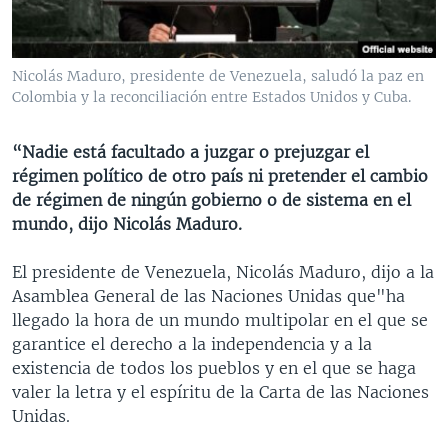
MULTIMEDIA
VENEZUELA
NICARAGUA
ECONOMÍA
PROGRAMAS TV
BRASIL
ENTRETENIMIENTO Y CULTURA
VIDEOS
Nicolás Maduro, presidente de Venezuela, saludó la paz en
RADIO
TECNOLOGÍA
FOTOGRAFÍA
EL MUNDO AL DÍA
Colombia y la reconciliación entre Estados Unidos y Cuba.
DIRECT
DEPORTES
AUDIOS
FORO INTERAMERICANO
AVANCE INFORMATIVO
“Nadie está facultado a juzgar o prejuzgar el
DOCUMENTALES DE LA VOA
CIENCIA Y SALUD
VISIÓN 360
AUDIONOTICIAS
régimen político de otro país ni pretender el cambio
LAS CLAVES
BUENOS DÍAS AMÉRICA
de régimen de ningún gobierno o de sistema en el
Learning English
mundo, dijo Nicolás Maduro.
PANORAMA
ESTADOS UNIDOS AL DÍA
SÍGANOS
EL MUNDO AL DÍA [RADIO]
El presidente de Venezuela, Nicolás Maduro, dijo a la
Asamblea General de las Naciones Unidas que"ha
FORO [RADIO]
llegado la hora de un mundo multipolar en el que se
DEPORTIVO INTERNACIONAL
garantice el derecho a la independencia y a la
Idiomas
existencia de todos los pueblos y en el que se haga
NOTA ECONÓMICA
valer la letra y el espíritu de la Carta de las Naciones
ENTRETENIMIENTO
Unidas.