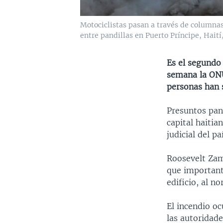
Motociclistas pasan a través de columnas
entre pandillas en Puerto Príncipe, Haití,
Es el segundo
semana la ONU
personas han s
Presuntos pan
capital haitia
judicial del paí
Roosevelt Zam
que important
edificio, al no
El incendio oc
las autoridade