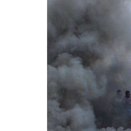
MULTIMEDIA
VENEZUELA
NICARAGUA
ECONOMÍA
PROGRAMAS TV
BRASIL
ENTRETENIMIENTO Y CULTURA
VIDEOS
RADIO
TECNOLOGÍA
FOTOGRAFÍA
EL MUNDO AL DÍA
DIRECT
DEPORTES
AUDIOS
FORO INTERAMERICANO
AVANCE INFORMATIVO
DOCUMENTALES DE LA VOA
CIENCIA Y SALUD
VISIÓN 360
AUDIONOTICIAS
LAS CLAVES
BUENOS DÍAS AMÉRICA
PANORAMA
ESTADOS UNIDOS AL DÍA
EL MUNDO AL DÍA [RADIO]
FORO [RADIO]
DEPORTIVO INTERNACIONAL
NOTA ECONÓMICA
ENTRETENIMIENTO