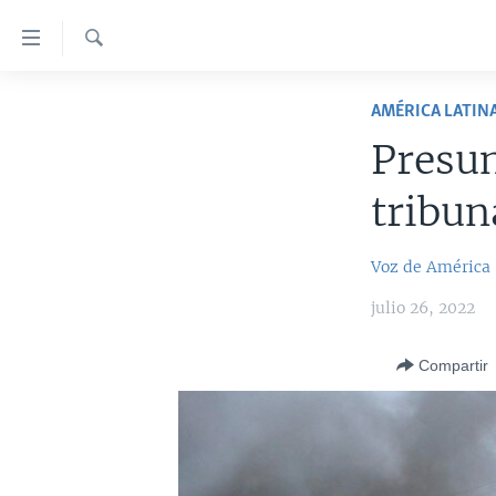
Enlaces
para
accesibilidad
Búsqueda
AMÉRICA DEL NORTE
AMÉRICA LATIN
Salte
ELECCIONES EEUU 2024
EEUU
al
Presun
contenido
VOA VERIFICA
MÉXICO
ELECCIONES EEUU
principal
tribun
AMÉRICA LATINA
HAITÍ
VOTO DIVIDIDO
VOA VERIFICA UCRANIA/RUSIA
Salte
al
CHINA EN AMÉRICA LATINA
VOA VERIFICA INMIGRACIÓN
ARGENTINA
Voz de América
navegador
CENTROAMÉRICA
VOA VERIFICA AMÉRICA LATINA
BOLIVIA
principal
julio 26, 2022
Salte
OTRAS SECCIONES
COLOMBIA
COSTA RICA
a
Compartir
ESPECIALES DE LA VOA
CHILE
EL SALVADOR
INMIGRACIÓN
búsqueda
LIBERTAD DE PRENSA
PERÚ
GUATEMALA
LIBERTAD DE PRENSA
UCRANIA
ECUADOR
HONDURAS
MUNDO