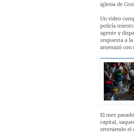
iglesia de Cr
Un video comp
policía mientr
agente y dispa
respuesta a la
amenazó con m
El mes pasado,
capital, saqu
reteniendo el 