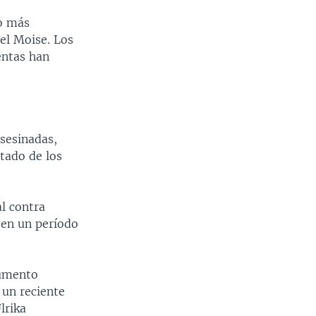
to más
nel Moise. Los
entas han
sesinadas,
tado de los
l contra
 en un período
aumento
 un reciente
lrika