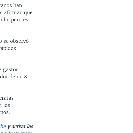
icanos han
as afirman que
uda, pero es
no se observó
rapidez
e gastos
edor de un 8
cratas
e los
anos.
be
y activa las