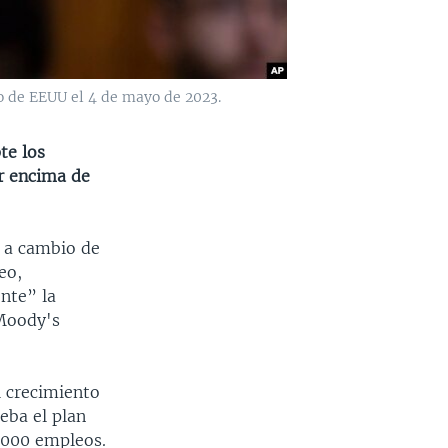
o de EEUU el 4 de mayo de 2023.
te los
or encima de
s a cambio de
eo,
nte” la
 Moody's
l crecimiento
eba el plan
.000 empleos.