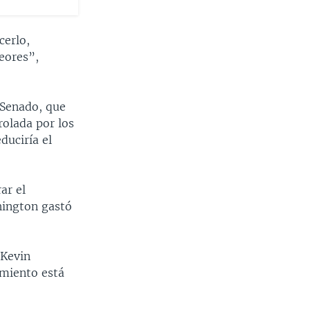
cerlo,
eores”,
 Senado, que
olada por los
duciría el
ar el
hington gastó
 Kevin
amiento está