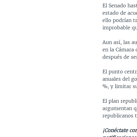
El Senado has
estado de acu
ello podrían 
improbable que
Aun así, las a
en la Cámara 
después de se
El punto centr
anuales del go
%, y limitar s
El plan repub
argumentan qu
republicanos t
¡Conéctate con