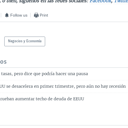
, o bien, síguenos en las redes sociales:
Facebook
,
Twitte
Follow us
Print
Negocios y Economía
dos
tasas, pero dice que podría hacer una pausa
U se desacelera en primer trimestre, pero aún no hay recesión
prueban aumentar techo de deuda de EEUU