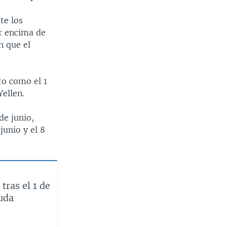
te los
or encima de
n que el
to como el 1
Yellen.
de junio,
unio y el 8
tras el 1 de
euda