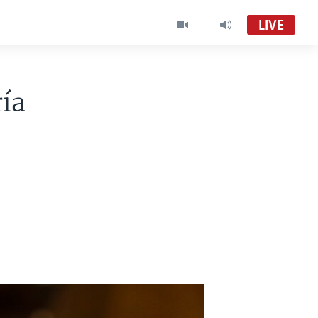
LIVE
ía