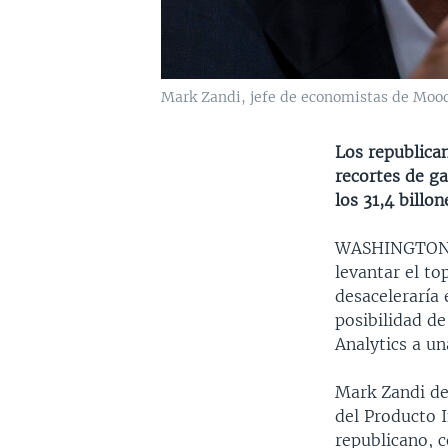
Mark Zandi, jefe de economistas de Mood
Los republica
recortes de g
los 31,4 billo
WASHINGTO
levantar el t
desaceleraría
posibilidad de
Analytics a u
Mark Zandi de
del Producto 
republicano, 