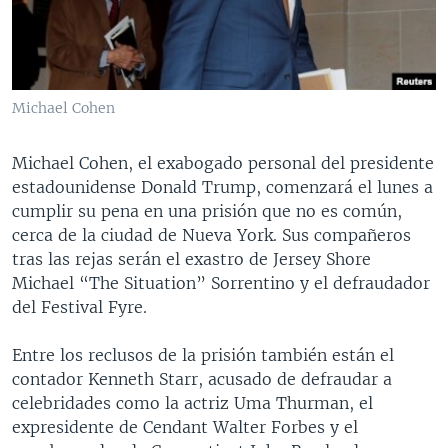
MULTIMEDIA
VENEZUELA
NICARAGUA
ECONOMÍA
PROGRAMAS TV
BRASIL
ENTRETENIMIENTO Y CULTURA
VIDEOS
RADIO
TECNOLOGÍA
FOTOGRAFÍA
EL MUNDO AL DÍA
Michael Cohen
DIRECT
DEPORTES
AUDIOS
FORO INTERAMERICANO
AVANCE INFORMATIVO
Michael Cohen, el exabogado personal del presidente
DOCUMENTALES DE LA VOA
CIENCIA Y SALUD
VISIÓN 360
AUDIONOTICIAS
estadounidense Donald Trump, comenzará el lunes a
LAS CLAVES
BUENOS DÍAS AMÉRICA
cumplir su pena en una prisión que no es común,
Learning English
cerca de la ciudad de Nueva York. Sus compañeros
PANORAMA
ESTADOS UNIDOS AL DÍA
tras las rejas serán el exastro de Jersey Shore
SÍGANOS
EL MUNDO AL DÍA [RADIO]
Michael “The Situation” Sorrentino y el defraudador
del Festival Fyre.
FORO [RADIO]
DEPORTIVO INTERNACIONAL
Entre los reclusos de la prisión también están el
Idiomas
contador Kenneth Starr, acusado de defraudar a
NOTA ECONÓMICA
celebridades como la actriz Uma Thurman, el
ENTRETENIMIENTO
expresidente de Cendant Walter Forbes y el