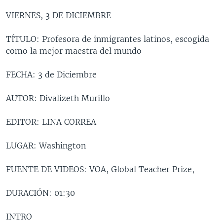
MULTIMEDIA
VENEZUELA
NICARAGUA
ECONOMÍA
VIERNES, 3 DE DICIEMBRE
PROGRAMAS TV
BRASIL
ENTRETENIMIENTO Y CULTURA
VIDEOS
TÍTULO: Profesora de inmigrantes latinos, escogida
RADIO
TECNOLOGÍA
FOTOGRAFÍA
EL MUNDO AL DÍA
como la mejor maestra del mundo
DIRECT
DEPORTES
AUDIOS
FORO INTERAMERICANO
AVANCE INFORMATIVO
FECHA: 3 de Diciembre
DOCUMENTALES DE LA VOA
CIENCIA Y SALUD
VISIÓN 360
AUDIONOTICIAS
AUTOR: Divalizeth Murillo
LAS CLAVES
BUENOS DÍAS AMÉRICA
Learning English
PANORAMA
ESTADOS UNIDOS AL DÍA
EDITOR: LINA CORREA
SÍGANOS
EL MUNDO AL DÍA [RADIO]
LUGAR: Washington
FORO [RADIO]
FUENTE DE VIDEOS: VOA, Global Teacher Prize,
DEPORTIVO INTERNACIONAL
Idiomas
NOTA ECONÓMICA
DURACIÓN: 01:30
ENTRETENIMIENTO
INTRO