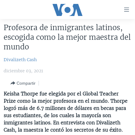
Enlaces
para
accesibilidad
Profesora de inmigrantes latinos,
Salte
AMÉRICA DEL NORTE
escogida como la mejor maestra del
al
ELECCIONES EEUU 2024
EEUU
mundo
contenido
principal
VOA VERIFICA
MÉXICO
ELECCIONES EEUU
Divalizeth Cash
Salte
AMÉRICA LATINA
HAITÍ
VOTO DIVIDIDO
VOA VERIFICA UCRANIA/RUSIA
al
diciembre 03, 2021
navegador
CHINA EN AMÉRICA LATINA
VOA VERIFICA INMIGRACIÓN
ARGENTINA
principal
Compartir
CENTROAMÉRICA
VOA VERIFICA AMÉRICA LATINA
BOLIVIA
Salte
Keisha Thorpe fue elegida por el Global Teacher
a
OTRAS SECCIONES
COLOMBIA
COSTA RICA
Prize como la mejor profesora en el mundo. Thorpe
búsqueda
logró más de 6.7 millones de dólares en becas para
ESPECIALES DE LA VOA
CHILE
EL SALVADOR
INMIGRACIÓN
sus estudiantes, de los cuales la mayoría son
LIBERTAD DE PRENSA
PERÚ
GUATEMALA
LIBERTAD DE PRENSA
inmigrantes latinos. En entrevista con Divalizeth
Cash, la maestra le contó los secretos de su éxito.
UCRANIA
ECUADOR
HONDURAS
MUNDO