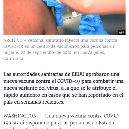
MULTIMEDIA
VENEZUELA
NICARAGUA
ECONOMÍA
PROGRAMAS TV
BRASIL
ENTRETENIMIENTO Y CULTURA
VIDEOS
RADIO
TECNOLOGÍA
FOTOGRAFÍA
EL MUNDO AL DÍA
DIRECT
DEPORTES
AUDIOS
FORO INTERAMERICANO
AVANCE INFORMATIVO
ARCHIVO - Personal sanitario inyecta una vacuna contra
COVID-19 en un centro de vacunación para personas sin
DOCUMENTALES DE LA VOA
CIENCIA Y SALUD
VISIÓN 360
AUDIONOTICIAS
hogar el 22 de septiembre de 2021, en Los Ángeles,
LAS CLAVES
BUENOS DÍAS AMÉRICA
California.
Learning English
PANORAMA
ESTADOS UNIDOS AL DÍA
Las autoridades sanitarias de EEUU aprobaron una
SÍGANOS
EL MUNDO AL DÍA [RADIO]
nueva vacuna contra el COVID-19 para combatir una
nueva variante del virus, a la que se le atribuye el
FORO [RADIO]
rápido aumento en casos que se han reportado en el
DEPORTIVO INTERNACIONAL
país en semanas recientes.
Idiomas
NOTA ECONÓMICA
WASHINGTON —
Una nueva vacuna contra COVID-
ENTRETENIMIENTO
19 estará disponible para las personas en Estados