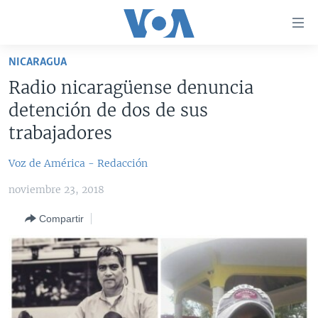
Enlaces
para
accesibilidad
NICARAGUA
Salte
AMÉRICA DEL NORTE
Radio nicaragüense denuncia
al
ELECCIONES EEUU 2024
EEUU
detención de dos de sus
contenido
principal
VOA VERIFICA
MÉXICO
ELECCIONES EEUU
trabajadores
Salte
AMÉRICA LATINA
HAITÍ
VOTO DIVIDIDO
VOA VERIFICA UCRANIA/RUSIA
al
Voz de América - Redacción
navegador
CHINA EN AMÉRICA LATINA
VOA VERIFICA INMIGRACIÓN
ARGENTINA
noviembre 23, 2018
principal
CENTROAMÉRICA
VOA VERIFICA AMÉRICA LATINA
BOLIVIA
Salte
Compartir
a
OTRAS SECCIONES
COLOMBIA
COSTA RICA
búsqueda
ESPECIALES DE LA VOA
CHILE
EL SALVADOR
INMIGRACIÓN
LIBERTAD DE PRENSA
PERÚ
GUATEMALA
LIBERTAD DE PRENSA
UCRANIA
ECUADOR
HONDURAS
MUNDO