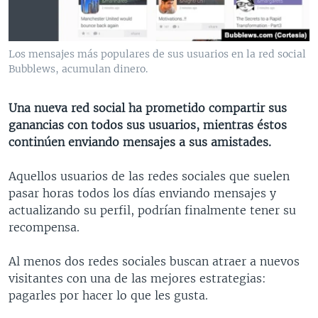
MULTIMEDIA
VENEZUELA
NICARAGUA
ECONOMÍA
PROGRAMAS TV
BRASIL
ENTRETENIMIENTO Y CULTURA
VIDEOS
Los mensajes más populares de sus usuarios en la red social
RADIO
TECNOLOGÍA
FOTOGRAFÍA
EL MUNDO AL DÍA
Bubblews, acumulan dinero.
DIRECT
DEPORTES
AUDIOS
FORO INTERAMERICANO
AVANCE INFORMATIVO
Una nueva red social ha prometido compartir sus
DOCUMENTALES DE LA VOA
CIENCIA Y SALUD
VISIÓN 360
AUDIONOTICIAS
ganancias con todos sus usuarios, mientras éstos
LAS CLAVES
BUENOS DÍAS AMÉRICA
continúen enviando mensajes a sus amistades.
Learning English
PANORAMA
ESTADOS UNIDOS AL DÍA
Aquellos usuarios de las redes sociales que suelen
SÍGANOS
EL MUNDO AL DÍA [RADIO]
pasar horas todos los días enviando mensajes y
actualizando su perfil, podrían finalmente tener su
FORO [RADIO]
recompensa.
DEPORTIVO INTERNACIONAL
Idiomas
Al menos dos redes sociales buscan atraer a nuevos
NOTA ECONÓMICA
visitantes con una de las mejores estrategias:
ENTRETENIMIENTO
pagarles por hacer lo que les gusta.