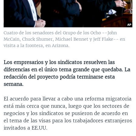
MULTIMEDIA
VENEZUELA
NICARAGUA
ECONOMÍA
PROGRAMAS TV
BRASIL
ENTRETENIMIENTO Y CULTURA
VIDEOS
RADIO
TECNOLOGÍA
FOTOGRAFÍA
EL MUNDO AL DÍA
Cuatro de los senadores del Grupo de los Ocho --John
DIRECT
DEPORTES
AUDIOS
FORO INTERAMERICANO
AVANCE INFORMATIVO
McCain, Chuck Shumer, Michael Bennet y Jeff Flake-- en
visita a la frontera, en Arizona.
DOCUMENTALES DE LA VOA
CIENCIA Y SALUD
VISIÓN 360
AUDIONOTICIAS
LAS CLAVES
BUENOS DÍAS AMÉRICA
Los empresarios y los sindicatos resuelven las
Learning English
diferencias en el único tema grande que quedaba. La
PANORAMA
ESTADOS UNIDOS AL DÍA
redacción del proyecto podría terminarse esta
SÍGANOS
EL MUNDO AL DÍA [RADIO]
semana.
FORO [RADIO]
El acuerdo para llevar a cabo una reforma migratoria
DEPORTIVO INTERNACIONAL
está más cerca que nunca, luego que los sectores de
Idiomas
negocios y los sindicatos se pusieron de acuerdo en
NOTA ECONÓMICA
el tema de las visas para los trabajadores extranjeros
ENTRETENIMIENTO
invitados a EE.UU.