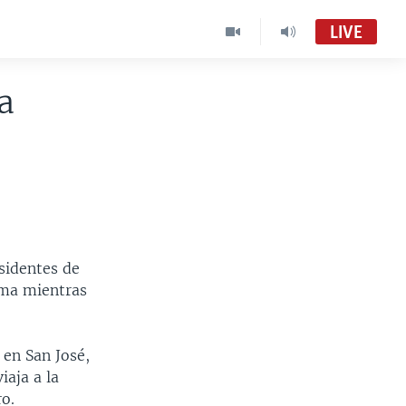
LIVE
a
sidentes de
ama mientras
 en San José,
iaja a la
o.