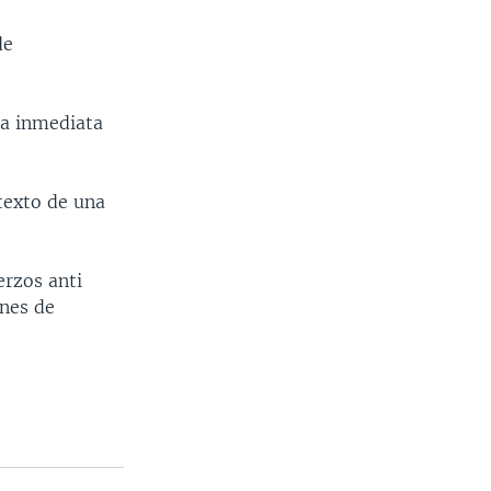
de
ta inmediata
texto de una
erzos anti
ones de