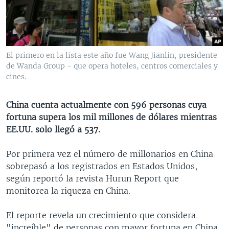
MULTIMEDIA
VENEZUELA
NICARAGUA
ECONOMÍA
PROGRAMAS TV
BRASIL
ENTRETENIMIENTO Y CULTURA
VIDEOS
RADIO
TECNOLOGÍA
FOTOGRAFÍA
EL MUNDO AL DÍA
El primero en la lista este año fue Wang Jianlin, presidente
DIRECT
DEPORTES
AUDIOS
FORO INTERAMERICANO
AVANCE INFORMATIVO
de Wanda Group - que opera hoteles, centros comerciales y
cines.
DOCUMENTALES DE LA VOA
CIENCIA Y SALUD
VISIÓN 360
AUDIONOTICIAS
LAS CLAVES
BUENOS DÍAS AMÉRICA
China cuenta actualmente con 596 personas cuya
Learning English
fortuna supera los mil millones de dólares mientras
PANORAMA
ESTADOS UNIDOS AL DÍA
EE.UU. solo llegó a 537.
SÍGANOS
EL MUNDO AL DÍA [RADIO]
Por primera vez el número de millonarios en China
FORO [RADIO]
sobrepasó a los registrados en Estados Unidos,
DEPORTIVO INTERNACIONAL
según reportó la revista Hurun Report que
Idiomas
monitorea la riqueza en China.
NOTA ECONÓMICA
ENTRETENIMIENTO
El reporte revela un crecimiento que considera
"increíble" de personas con mayor fortuna en China,