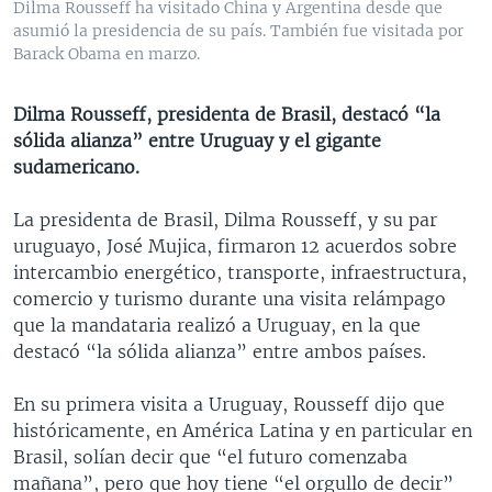
Dilma Rousseff ha visitado China y Argentina desde que
MULTIMEDIA
VENEZUELA
NICARAGUA
ECONOMÍA
asumió la presidencia de su país. También fue visitada por
Barack Obama en marzo.
PROGRAMAS TV
BRASIL
ENTRETENIMIENTO Y CULTURA
VIDEOS
RADIO
TECNOLOGÍA
FOTOGRAFÍA
EL MUNDO AL DÍA
Dilma Rousseff, presidenta de Brasil, destacó “la
DIRECT
DEPORTES
AUDIOS
FORO INTERAMERICANO
AVANCE INFORMATIVO
sólida alianza” entre Uruguay y el gigante
sudamericano.
DOCUMENTALES DE LA VOA
CIENCIA Y SALUD
VISIÓN 360
AUDIONOTICIAS
LAS CLAVES
BUENOS DÍAS AMÉRICA
La presidenta de Brasil, Dilma Rousseff, y su par
Learning English
uruguayo, José Mujica, firmaron 12 acuerdos sobre
PANORAMA
ESTADOS UNIDOS AL DÍA
intercambio energético, transporte, infraestructura,
SÍGANOS
EL MUNDO AL DÍA [RADIO]
comercio y turismo durante una visita relámpago
que la mandataria realizó a Uruguay, en la que
FORO [RADIO]
destacó “la sólida alianza” entre ambos países.
DEPORTIVO INTERNACIONAL
Idiomas
En su primera visita a Uruguay, Rousseff dijo que
NOTA ECONÓMICA
históricamente, en América Latina y en particular en
ENTRETENIMIENTO
Brasil, solían decir que “el futuro comenzaba
mañana”, pero que hoy tiene “el orgullo de decir”