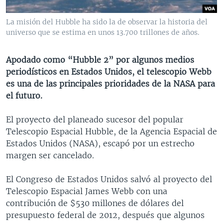
MULTIMEDIA
VENEZUELA
NICARAGUA
ECONOMÍA
La misión del Hubble ha sido la de observar la historia del
PROGRAMAS TV
BRASIL
ENTRETENIMIENTO Y CULTURA
VIDEOS
universo que se estima en unos 13.700 trillones de años.
RADIO
TECNOLOGÍA
FOTOGRAFÍA
EL MUNDO AL DÍA
Apodado como “Hubble 2” por algunos medios
DIRECT
DEPORTES
AUDIOS
FORO INTERAMERICANO
AVANCE INFORMATIVO
periodísticos en Estados Unidos, el telescopio Webb
DOCUMENTALES DE LA VOA
CIENCIA Y SALUD
VISIÓN 360
AUDIONOTICIAS
es una de las principales prioridades de la NASA para
el futuro.
LAS CLAVES
BUENOS DÍAS AMÉRICA
Learning English
PANORAMA
ESTADOS UNIDOS AL DÍA
El proyecto del planeado sucesor del popular
Telescopio Espacial Hubble, de la Agencia Espacial de
SÍGANOS
EL MUNDO AL DÍA [RADIO]
Estados Unidos (NASA), escapó por un estrecho
FORO [RADIO]
margen ser cancelado.
DEPORTIVO INTERNACIONAL
El Congreso de Estados Unidos salvó al proyecto del
Idiomas
NOTA ECONÓMICA
Telescopio Espacial James Webb con una
contribución de $530 millones de dólares del
ENTRETENIMIENTO
presupuesto federal de 2012, después que algunos