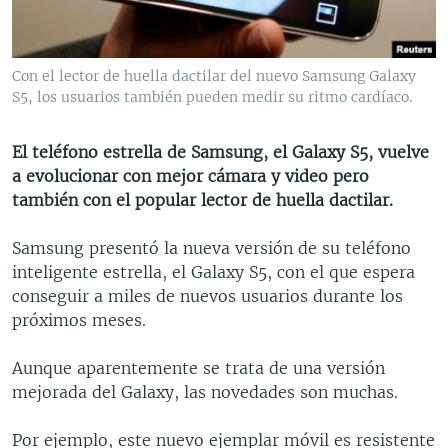
MULTIMEDIA
VENEZUELA
NICARAGUA
ECONOMÍA
PROGRAMAS TV
BRASIL
ENTRETENIMIENTO Y CULTURA
VIDEOS
Con el lector de huella dactilar del nuevo Samsung Galaxy
RADIO
TECNOLOGÍA
FOTOGRAFÍA
EL MUNDO AL DÍA
S5, los usuarios también pueden medir su ritmo cardíaco.
DIRECT
DEPORTES
AUDIOS
FORO INTERAMERICANO
AVANCE INFORMATIVO
El teléfono estrella de Samsung, el Galaxy S5, vuelve
DOCUMENTALES DE LA VOA
CIENCIA Y SALUD
VISIÓN 360
AUDIONOTICIAS
a evolucionar con mejor cámara y video pero
LAS CLAVES
BUENOS DÍAS AMÉRICA
también con el popular lector de huella dactilar.
Learning English
PANORAMA
ESTADOS UNIDOS AL DÍA
Samsung presentó la nueva versión de su teléfono
SÍGANOS
EL MUNDO AL DÍA [RADIO]
inteligente estrella, el Galaxy S5, con el que espera
conseguir a miles de nuevos usuarios durante los
FORO [RADIO]
próximos meses.
DEPORTIVO INTERNACIONAL
Idiomas
Aunque aparentemente se trata de una versión
NOTA ECONÓMICA
mejorada del Galaxy, las novedades son muchas.
ENTRETENIMIENTO
Por ejemplo, este nuevo ejemplar móvil es resistente