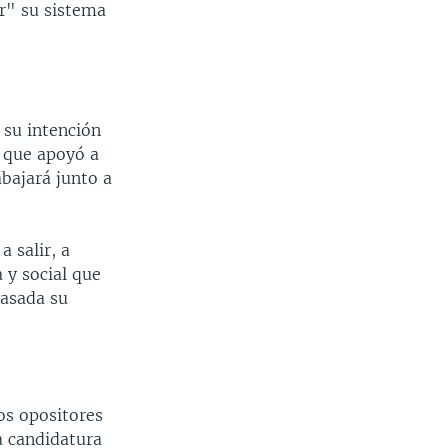
ar" su sistema
su intención
, que apoyó a
abajará junto a
a salir, a
a y social que
pasada su
os opositores
a candidatura