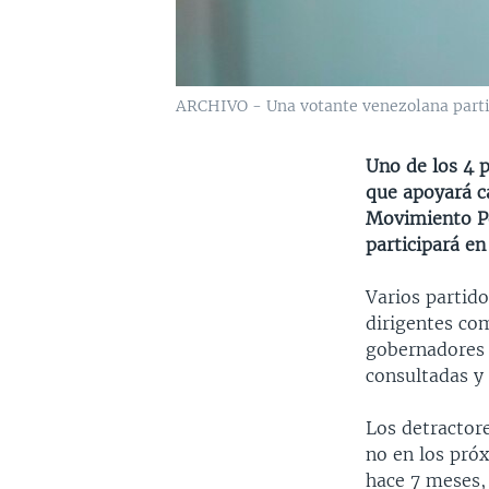
ARCHIVO - Una votante venezolana partici
Uno de los 4 
que apoyará c
Movimiento Po
participará e
Varios partid
dirigentes co
gobernadores y
consultadas y
Los detractor
no en los pró
hace 7 meses,