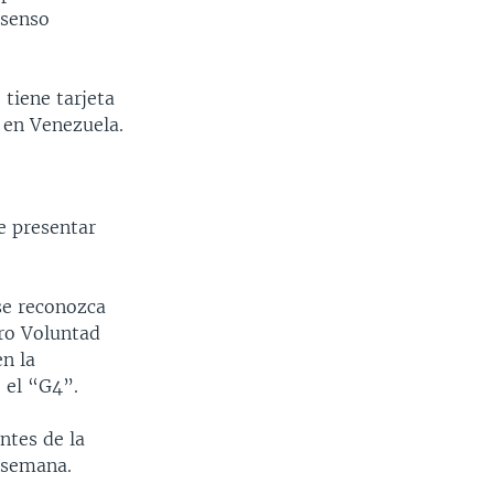
nsenso
tiene tarjeta
 en Venezuela.
e presentar
se reconozca
ero Voluntad
en la
 el “G4”.
ntes de la
a semana.