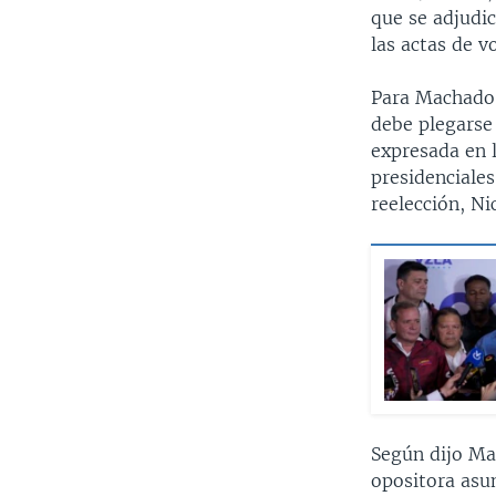
que se adjudic
las actas de v
Para Machado,
debe plegarse 
expresada en l
presidenciale
reelección, N
Según dijo Ma
opositora asu