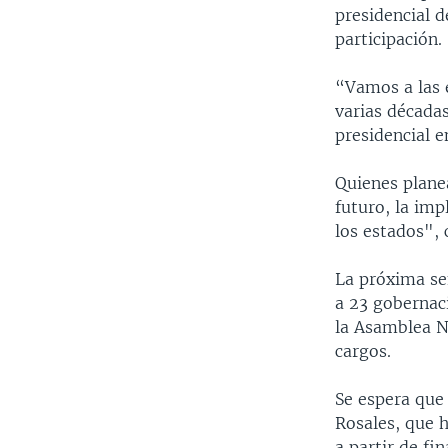
presidencial d
participación.
“Vamos a las e
varias década
presidencial e
Quienes plane
futuro, la imp
los estados", 
La próxima sem
a 23 gobernaci
la Asamblea Na
cargos.
Se espera que
Rosales, que 
a partir de fi