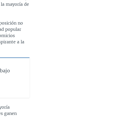
e la mayoría de
posición no
tad popular
comicios
pirante a la
 bajo
yoría
es ganen