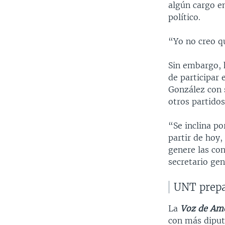
algún cargo e
político.
“Yo no creo q
Sin embargo, 
de participar
González con s
otros partido
“Se inclina por
partir de hoy,
genere las con
secretario gen
UNT prepa
La
Voz de Amé
con más diput