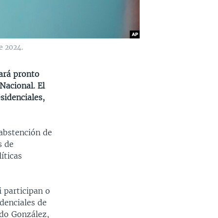
e 2024.
ará pronto
Nacional. El
idenciales,
 abstención de
s de
íticas
 participan o
denciales de
do González,