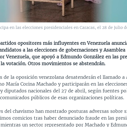
pa en las elecciones presidenciales en Caracas, el 28 de julio d
partidos opositores más influyentes en Venezuela anunci
andidatos a las elecciones de gobernaciones y Asamblea 
r Venezuela, que apoyó a Edmundo González en las pres
n la votación. Otros movimientos se abstendrán.
os de la oposición venezolana desatenderán el llamado a
mo María Corina Machado y participarán en las eleccione
 diputados nacionales del 27 de abril, según fuentes pol
 comunicados públicos de esas organizaciones políticas.
es del chavismo han mostrado posturas adversas sobre si
ximos comicios tras haber denunciado fraude en las presi
 mientras un sector representado por Machado y Edmun