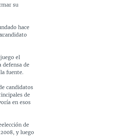
irmar su
fundado hace
excandidato
juego el
a defensa de
la fuente.
 de candidatos
incipales de
yoría en esos
eelección de
 2008, y luego