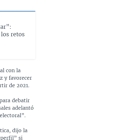
ar”:
los retos
al con la
z y favorecer
tir de 2021.
para debatir
sales adelantó
electoral”.
ca, dijo la
perfil” si