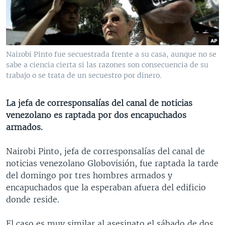
MULTIMEDIA
VENEZUELA
NICARAGUA
ECONOMÍA
PROGRAMAS TV
BRASIL
ENTRETENIMIENTO Y CULTURA
VIDEOS
RADIO
TECNOLOGÍA
FOTOGRAFÍA
EL MUNDO AL DÍA
Nairobi Pinto fue secuestrada frente a su casa, aunque no se
DIRECT
DEPORTES
AUDIOS
FORO INTERAMERICANO
AVANCE INFORMATIVO
sabe a ciencia cierta si las razones son consecuencia de su
trabajo o se trata de un secuestro por dinero.
DOCUMENTALES DE LA VOA
CIENCIA Y SALUD
VISIÓN 360
AUDIONOTICIAS
LAS CLAVES
BUENOS DÍAS AMÉRICA
La jefa de corresponsalías del canal de noticias
Learning English
venezolano es raptada por dos encapuchados
PANORAMA
ESTADOS UNIDOS AL DÍA
armados.
SÍGANOS
EL MUNDO AL DÍA [RADIO]
Nairobi Pinto, jefa de corresponsalías del canal de
FORO [RADIO]
noticias venezolano Globovisión, fue raptada la tarde
DEPORTIVO INTERNACIONAL
del domingo por tres hombres armados y
Idiomas
encapuchados que la esperaban afuera del edificio
NOTA ECONÓMICA
donde reside.
ENTRETENIMIENTO
El caso es muy similar al asesinato el sábado de dos