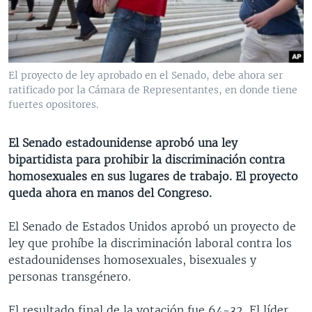
MULTIMEDIA
VENEZUELA
NICARAGUA
ECONOMÍA
PROGRAMAS TV
BRASIL
ENTRETENIMIENTO Y CULTURA
VIDEOS
RADIO
TECNOLOGÍA
FOTOGRAFÍA
EL MUNDO AL DÍA
El proyecto de ley aprobado en el Senado, debe ahora ser
DIRECT
DEPORTES
AUDIOS
FORO INTERAMERICANO
AVANCE INFORMATIVO
ratificado por la Cámara de Representantes, en donde tiene
fuertes opositores.
DOCUMENTALES DE LA VOA
CIENCIA Y SALUD
VISIÓN 360
AUDIONOTICIAS
LAS CLAVES
BUENOS DÍAS AMÉRICA
El Senado estadounidense aprobó una ley
Learning English
bipartidista para prohibir la discriminación contra
PANORAMA
ESTADOS UNIDOS AL DÍA
homosexuales en sus lugares de trabajo. El proyecto
SÍGANOS
EL MUNDO AL DÍA [RADIO]
queda ahora en manos del Congreso.
FORO [RADIO]
El Senado de Estados Unidos aprobó un proyecto de
DEPORTIVO INTERNACIONAL
ley que prohíbe la discriminación laboral contra los
Idiomas
estadounidenses homosexuales, bisexuales y
NOTA ECONÓMICA
personas transgénero.
ENTRETENIMIENTO
El resultado final de la votación fue 64-32. El líder