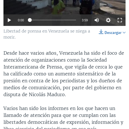
MULTIMEDIA
VENEZUELA
NICARAGUA
ECONOMÍA
PROGRAMAS TV
BRASIL
ENTRETENIMIENTO Y CULTURA
VIDEOS
0:00
3:59
RADIO
TECNOLOGÍA
FOTOGRAFÍA
EL MUNDO AL DÍA
Libertad de prensa en Venezuela se niega a
Descargar
DIRECT
DEPORTES
AUDIOS
FORO INTERAMERICANO
AVANCE INFORMATIVO
morir.
DOCUMENTALES DE LA VOA
CIENCIA Y SALUD
VISIÓN 360
AUDIONOTICIAS
Desde hace varios años, Venezuela ha sido el foco de
LAS CLAVES
BUENOS DÍAS AMÉRICA
atención de organizaciones como la Sociedad
Learning English
Interamericana de Prensa, que vigila de cerca lo que
PANORAMA
ESTADOS UNIDOS AL DÍA
ha calificado como un aumento sistemático de la
SÍGANOS
EL MUNDO AL DÍA [RADIO]
presión en contra de los periodistas y los dueños de
medios de comunicación, por parte del gobierno en
FORO [RADIO]
disputa de Nicolás Maduro.
DEPORTIVO INTERNACIONAL
Idiomas
Varios han sido los informes en los que hacen un
NOTA ECONÓMICA
llamado de atención para que se cumplan con las
ENTRETENIMIENTO
libertades democráticas de expresión, información y
libre ejercicio del periodismo en ese país.