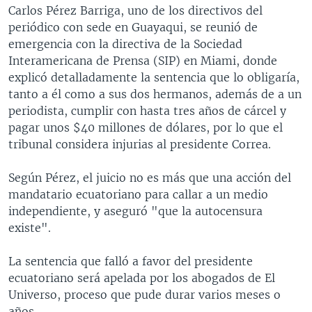
Carlos Pérez Barriga, uno de los directivos del
MULTIMEDIA
VENEZUELA
NICARAGUA
ECONOMÍA
periódico con sede en Guayaqui, se reunió de
PROGRAMAS TV
BRASIL
ENTRETENIMIENTO Y CULTURA
VIDEOS
emergencia con la directiva de la Sociedad
Interamericana de Prensa (SIP) en Miami, donde
RADIO
TECNOLOGÍA
FOTOGRAFÍA
EL MUNDO AL DÍA
explicó detalladamente la sentencia que lo obligaría,
DIRECT
DEPORTES
AUDIOS
FORO INTERAMERICANO
AVANCE INFORMATIVO
tanto a él como a sus dos hermanos, además de a un
periodista, cumplir con hasta tres años de cárcel y
DOCUMENTALES DE LA VOA
CIENCIA Y SALUD
VISIÓN 360
AUDIONOTICIAS
pagar unos $40 millones de dólares, por lo que el
LAS CLAVES
BUENOS DÍAS AMÉRICA
tribunal considera injurias al presidente Correa.
Learning English
PANORAMA
ESTADOS UNIDOS AL DÍA
Según Pérez, el juicio no es más que una acción del
SÍGANOS
EL MUNDO AL DÍA [RADIO]
mandatario ecuatoriano para callar a un medio
independiente, y aseguró "que la autocensura
FORO [RADIO]
existe".
DEPORTIVO INTERNACIONAL
Idiomas
La sentencia que falló a favor del presidente
NOTA ECONÓMICA
ecuatoriano será apelada por los abogados de El
ENTRETENIMIENTO
Universo, proceso que pude durar varios meses o
años.