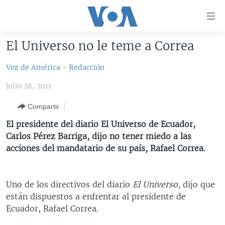
Enlaces
para
accesibilidad
El Universo no le teme a Correa
Salte
AMÉRICA DEL NORTE
al
Voz de América - Redacción
ELECCIONES EEUU 2024
EEUU
contenido
julio 28, 2011
principal
VOA VERIFICA
MÉXICO
ELECCIONES EEUU
Salte
Compartir
AMÉRICA LATINA
HAITÍ
VOTO DIVIDIDO
VOA VERIFICA UCRANIA/RUSIA
al
El presidente del diario El Universo de Ecuador,
navegador
CHINA EN AMÉRICA LATINA
VOA VERIFICA INMIGRACIÓN
ARGENTINA
Carlos Pérez Barriga, dijo no tener miedo a las
principal
CENTROAMÉRICA
VOA VERIFICA AMÉRICA LATINA
BOLIVIA
acciones del mandatario de su país, Rafael Correa.
Salte
a
OTRAS SECCIONES
COLOMBIA
COSTA RICA
búsqueda
ESPECIALES DE LA VOA
CHILE
EL SALVADOR
INMIGRACIÓN
Uno de los directivos del diario
El Universo
, dijo que
están dispuestos a enfrentar al presidente de
LIBERTAD DE PRENSA
PERÚ
GUATEMALA
LIBERTAD DE PRENSA
Ecuador, Rafael Correa.
UCRANIA
ECUADOR
HONDURAS
MUNDO