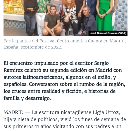
MULTIMEDIA
VENEZUELA
NICARAGUA
ECONOMÍA
PROGRAMAS TV
BRASIL
ENTRETENIMIENTO Y CULTURA
VIDEOS
RADIO
TECNOLOGÍA
FOTOGRAFÍA
EL MUNDO AL DÍA
DIRECT
DEPORTES
AUDIOS
FORO INTERAMERICANO
AVANCE INFORMATIVO
Participantes del Festival Centroamérica Cuenta en Madrid,
España, septiembre de 2022.
DOCUMENTALES DE LA VOA
CIENCIA Y SALUD
VISIÓN 360
AUDIONOTICIAS
LAS CLAVES
BUENOS DÍAS AMÉRICA
El encuentro impulsado por el escritor Sergio
Learning English
PANORAMA
ESTADOS UNIDOS AL DÍA
Ramírez celebró su segunda edición en Madrid con
autores latinoamericanos, algunos en el exilio, y
SÍGANOS
EL MUNDO AL DÍA [RADIO]
españoles. Conversaron sobre el rumbo de la región,
FORO [RADIO]
los cruces entre realidad y ficción, e historias de
familia y desarraigo.
DEPORTIVO INTERNACIONAL
Idiomas
NOTA ECONÓMICA
MADRID —
La escritora nicaragüense Ligia Urroz,
hija y nieta de políticos, vivió los fines de semana de
ENTRETENIMIENTO
sus primeros 11 años visitando con sus padres a un