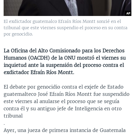
MULTIMEDIA
VENEZUELA
NICARAGUA
ECONOMÍA
PROGRAMAS TV
BRASIL
ENTRETENIMIENTO Y CULTURA
VIDEOS
El exdictador guatemalco Efraín Ríos Montt sonrié en el
RADIO
TECNOLOGÍA
FOTOGRAFÍA
EL MUNDO AL DÍA
tribunal que este viernes suspendio el proceso en su contra
por genocidio.
DIRECT
DEPORTES
AUDIOS
FORO INTERAMERICANO
AVANCE INFORMATIVO
DOCUMENTALES DE LA VOA
CIENCIA Y SALUD
VISIÓN 360
AUDIONOTICIAS
La Oficina del Alto Comisionado para los Derechos
Humanos (OACDH) de la ONU mostró el viernes su
LAS CLAVES
BUENOS DÍAS AMÉRICA
inquietud ante la suspensión del proceso contra el
Learning English
PANORAMA
ESTADOS UNIDOS AL DÍA
exdictador Efraín Ríos Montt.
SÍGANOS
EL MUNDO AL DÍA [RADIO]
El debate por genocidio contra el exjefe de Estado
FORO [RADIO]
guatemalteco José Efraín Ríos Montt fue suspendido
este viernes al anularse el proceso que se seguía
DEPORTIVO INTERNACIONAL
contra él y su antiguo jefe de Inteligencia en otro
Idiomas
NOTA ECONÓMICA
tribunal
.
ENTRETENIMIENTO
Ayer, una jueza de primera instancia de Guatemala