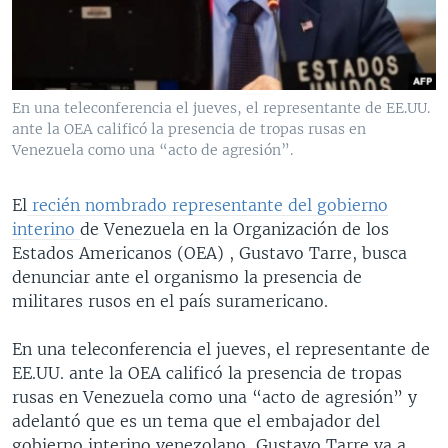
MULTIMEDIA
VENEZUELA
NICARAGUA
ECONOMÍA
PROGRAMAS TV
BRASIL
ENTRETENIMIENTO Y CULTURA
VIDEOS
RADIO
TECNOLOGÍA
FOTOGRAFÍA
EL MUNDO AL DÍA
En una teleconferencia el jueves, el representante de EE.UU.
DIRECT
DEPORTES
AUDIOS
FORO INTERAMERICANO
AVANCE INFORMATIVO
ante la OEA calificó la presencia de tropas rusas en
Venezuela como una “acto de agresión”.
DOCUMENTALES DE LA VOA
CIENCIA Y SALUD
VISIÓN 360
AUDIONOTICIAS
LAS CLAVES
BUENOS DÍAS AMÉRICA
El
recién nombrado representante del gobierno
Learning English
interino
de Venezuela en la Organización de los
PANORAMA
ESTADOS UNIDOS AL DÍA
Estados Americanos (OEA) , Gustavo Tarre, busca
SÍGANOS
EL MUNDO AL DÍA [RADIO]
denunciar ante el organismo la presencia de
militares rusos en el país suramericano.
FORO [RADIO]
DEPORTIVO INTERNACIONAL
En una teleconferencia el jueves, el representante de
Idiomas
EE.UU. ante la OEA calificó la presencia de tropas
NOTA ECONÓMICA
rusas en Venezuela como una “acto de agresión” y
ENTRETENIMIENTO
adelantó que es un tema que el embajador del
gobierno interino venezolano, Gustavo Tarre va a