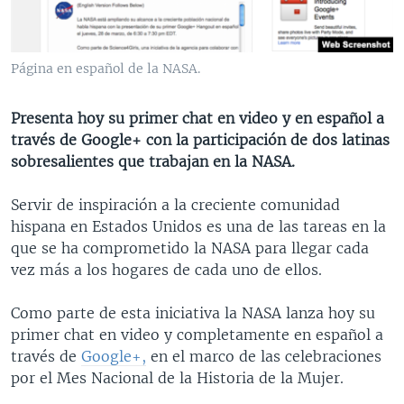
MULTIMEDIA
VENEZUELA
NICARAGUA
ECONOMÍA
PROGRAMAS TV
BRASIL
ENTRETENIMIENTO Y CULTURA
VIDEOS
Página en español de la NASA.
RADIO
TECNOLOGÍA
FOTOGRAFÍA
EL MUNDO AL DÍA
DIRECT
DEPORTES
AUDIOS
FORO INTERAMERICANO
AVANCE INFORMATIVO
Presenta hoy su primer chat en video y en español a
través de Google+ con la participación de dos latinas
DOCUMENTALES DE LA VOA
CIENCIA Y SALUD
VISIÓN 360
AUDIONOTICIAS
sobresalientes que trabajan en la NASA.
LAS CLAVES
BUENOS DÍAS AMÉRICA
Learning English
Servir de inspiración a la creciente comunidad
PANORAMA
ESTADOS UNIDOS AL DÍA
hispana en Estados Unidos es una de las tareas en la
SÍGANOS
EL MUNDO AL DÍA [RADIO]
que se ha comprometido la NASA para llegar cada
vez más a los hogares de cada uno de ellos.
FORO [RADIO]
DEPORTIVO INTERNACIONAL
Como parte de esta iniciativa la NASA lanza hoy su
Idiomas
primer chat en video y completamente en español a
NOTA ECONÓMICA
través de
Google+
,
en el marco de las celebraciones
ENTRETENIMIENTO
por el Mes Nacional de la Historia de la Mujer.