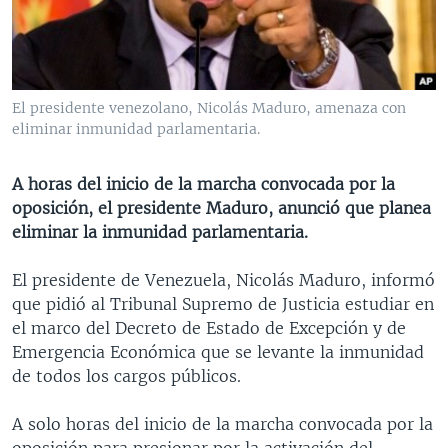
MULTIMEDIA
VENEZUELA
NICARAGUA
ECONOMÍA
PROGRAMAS TV
BRASIL
ENTRETENIMIENTO Y CULTURA
VIDEOS
RADIO
TECNOLOGÍA
FOTOGRAFÍA
EL MUNDO AL DÍA
El presidente venezolano, Nicolás Maduro, amenaza con
DIRECT
DEPORTES
AUDIOS
FORO INTERAMERICANO
AVANCE INFORMATIVO
eliminar inmunidad parlamentaria.
DOCUMENTALES DE LA VOA
CIENCIA Y SALUD
VISIÓN 360
AUDIONOTICIAS
A horas del inicio de la marcha convocada por la
LAS CLAVES
BUENOS DÍAS AMÉRICA
oposición, el presidente Maduro, anunció que planea
Learning English
eliminar la inmunidad parlamentaria.
PANORAMA
ESTADOS UNIDOS AL DÍA
SÍGANOS
EL MUNDO AL DÍA [RADIO]
El presidente de Venezuela, Nicolás Maduro, informó
que pidió al Tribunal Supremo de Justicia estudiar en
FORO [RADIO]
el marco del Decreto de Estado de Excepción y de
DEPORTIVO INTERNACIONAL
Emergencia Económica que se levante la inmunidad
Idiomas
de todos los cargos públicos.
NOTA ECONÓMICA
ENTRETENIMIENTO
A solo horas del inicio de la marcha convocada por la
oposición para presionar por la activación del