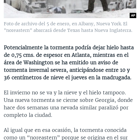
MULTIMEDIA
VENEZUELA
NICARAGUA
ECONOMÍA
PROGRAMAS TV
BRASIL
ENTRETENIMIENTO Y CULTURA
VIDEOS
Foto de archivo del 5 de enero, en Albany, Nueva York. El
RADIO
TECNOLOGÍA
FOTOGRAFÍA
EL MUNDO AL DÍA
"noreastern" abarcará desde Texas hasta Nueva Inglaterra.
DIRECT
DEPORTES
AUDIOS
FORO INTERAMERICANO
AVANCE INFORMATIVO
Potencialmente la tormenta podría dejar hielo hasta
DOCUMENTALES DE LA VOA
CIENCIA Y SALUD
VISIÓN 360
AUDIONOTICIAS
de 0,75 cms. de espesor en Atlanta, mientras en el
LAS CLAVES
BUENOS DÍAS AMÉRICA
área de Washington se ha emitido un aviso de
Learning English
tormenta invernal severa, anticipándose entre 10 y
PANORAMA
ESTADOS UNIDOS AL DÍA
36 centímetros de nieve el jueves en la madrugada.
SÍGANOS
EL MUNDO AL DÍA [RADIO]
El invierno no se va y la nieve y el hielo tampoco.
FORO [RADIO]
Una nueva tormenta se cierne sobre Georgia, donde
DEPORTIVO INTERNACIONAL
hace dos semanas una nevada similar paralizó por
Idiomas
completo la ciudad.
NOTA ECONÓMICA
ENTRETENIMIENTO
Al igual que en esa ocasión, la tormenta conocida
como un “noreastern” porque se origina en el sur