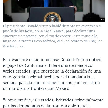
MULTIMEDIA
VENEZUELA
NICARAGUA
ECONOMÍA
PROGRAMAS TV
BRASIL
ENTRETENIMIENTO Y CULTURA
VIDEOS
RADIO
TECNOLOGÍA
FOTOGRAFÍA
EL MUNDO AL DÍA
El presidente Donald Trump habló durante un evento en el
DIRECT
DEPORTES
AUDIOS
FORO INTERAMERICANO
AVANCE INFORMATIVO
Jardín de las Ross, en la Casa Blanca, para declarar una
emergencia nacional con el fin de construir un muro a lo
DOCUMENTALES DE LA VOA
CIENCIA Y SALUD
VISIÓN 360
AUDIONOTICIAS
largo de la frontera con México, el 15 de febrero de 2019, en
Washington.
LAS CLAVES
BUENOS DÍAS AMÉRICA
Learning English
PANORAMA
ESTADOS UNIDOS AL DÍA
El presidente estadounidense Donald Trump criticó
SÍGANOS
el papel de California al lidera una demanda con
EL MUNDO AL DÍA [RADIO]
varios estados, que cuestiona la declaración de una
FORO [RADIO]
emergencia nacional hecha por el mandatario la
semana pasada para obtener fondos para construir
DEPORTIVO INTERNACIONAL
Idiomas
un muro en la frontera con México.
NOTA ECONÓMICA
"Como predije, 16 estados, liderados principalmente
ENTRETENIMIENTO
por los demócratas de la frontera abierta y la