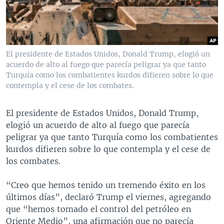
MULTIMEDIA
VENEZUELA
NICARAGUA
ECONOMÍA
PROGRAMAS TV
BRASIL
ENTRETENIMIENTO Y CULTURA
VIDEOS
RADIO
TECNOLOGÍA
FOTOGRAFÍA
EL MUNDO AL DÍA
El presidente de Estados Unidos, Donald Trump, elogió un
DIRECT
DEPORTES
AUDIOS
FORO INTERAMERICANO
AVANCE INFORMATIVO
acuerdo de alto al fuego que parecía peligrar ya que tanto
Turquía como los combatientes kurdos difieren sobre lo que
DOCUMENTALES DE LA VOA
CIENCIA Y SALUD
VISIÓN 360
AUDIONOTICIAS
contempla y el cese de los combates.
LAS CLAVES
BUENOS DÍAS AMÉRICA
Learning English
El presidente de Estados Unidos, Donald Trump,
PANORAMA
ESTADOS UNIDOS AL DÍA
elogió un acuerdo de alto al fuego que parecía
SÍGANOS
EL MUNDO AL DÍA [RADIO]
peligrar ya que tanto Turquía como los combatientes
kurdos difieren sobre lo que contempla y el cese de
FORO [RADIO]
los combates.
DEPORTIVO INTERNACIONAL
Idiomas
“Creo que hemos tenido un tremendo éxito en los
NOTA ECONÓMICA
últimos días”, declaró Trump el viernes, agregando
ENTRETENIMIENTO
que “hemos tomado el control del petróleo en
Oriente Medio”, una afirmación que no parecía