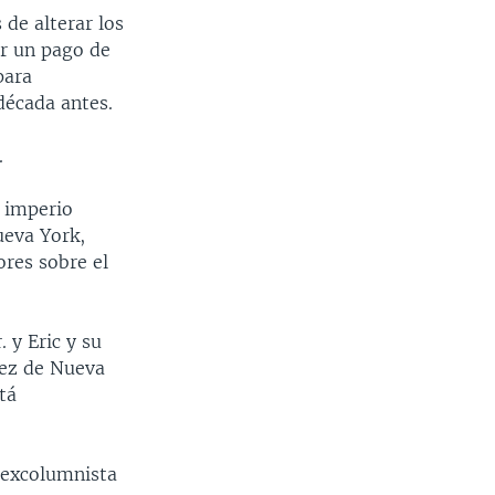
de alterar los
ar un pago de
para
década antes.
.
l imperio
ueva York,
ores sobre el
 y Eric y su
uez de Nueva
tá
, excolumnista