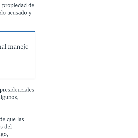
u propiedad de
ido acusado y
mal manejo
presidenciales
algunos,
de que las
s del
ago,