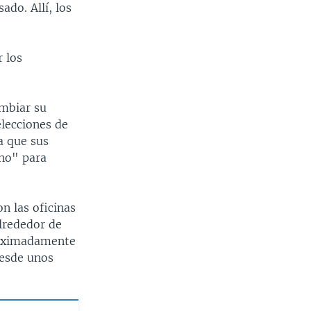
ado. Allí, los
 los
ambiar su
elecciones de
a que sus
rno" para
n las oficinas
alrededor de
proximadamente
desde unos