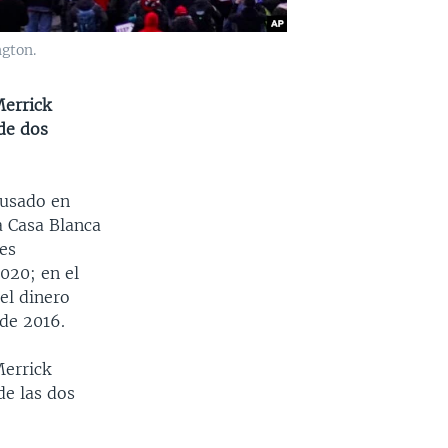
gton.
Merrick
 de dos
cusado en
a Casa Blanca
les
020; en el
el dinero
 de 2016.
Merrick
de las dos