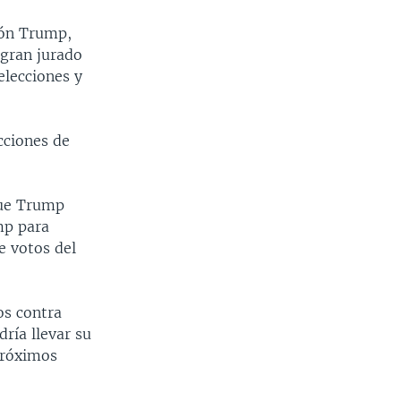
ión Trump,
 gran jurado
elecciones y
cciones de
que Trump
mp para
e votos del
os contra
ría llevar su
 próximos