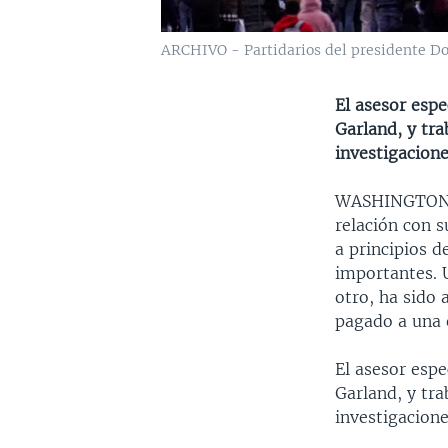
ARCHIVO - Partidarios del presidente Do
El asesor espe
Garland, y tra
investigacion
WASHINGTO
relación con 
a principios d
importantes. U
otro, ha sido 
pagado a una 
El asesor espe
Garland, y tra
investigacion