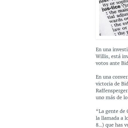
En una investi
Willis, está i
votos ante Bi
En una convers
victoria de Bi
Raffensperger,
uno más de lo
“La gente de 
la llamada a l
8...) que has v