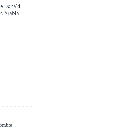
de Donald
de Arabia
fombra