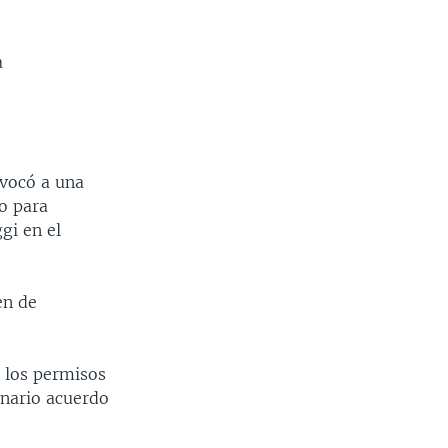
a
nvocó a una
o para
gi en el
en de
r los permisos
onario acuerdo