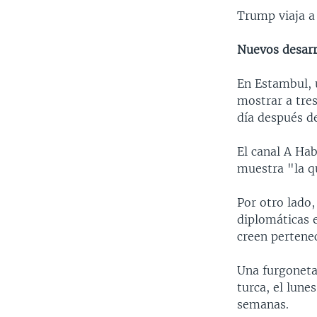
Trump viaja a
Nuevos desarr
En Estambul, 
mostrar a tre
día después d
El canal A Hab
muestra "la qu
Por otro lado,
diplomáticas 
creen pertene
Una furgoneta d
turca, el lune
semanas.