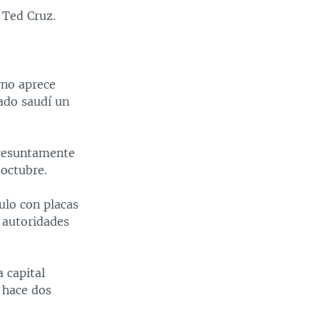
 Ted Cruz.
rno aprece
ado saudí un
 presuntamente
 octubre.
ulo con placas
 autoridades
a capital
o hace dos