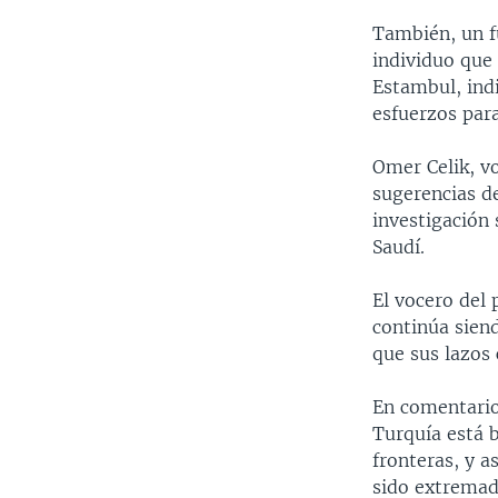
También, un f
individuo que
Estambul, indi
esfuerzos para
Omer Celik, vo
sugerencias de
investigación
Saudí.
El vocero del 
continúa sien
que sus lazos 
En comentarios
Turquía está b
fronteras, y a
sido extremad