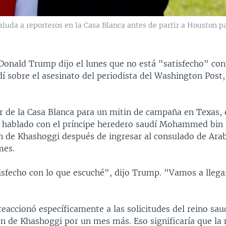
luda a reporteros en la Casa Blanca antes de partir a Houston 
Donald Trump dijo el lunes que no está "satisfecho" con
í sobre el asesinato del periodista del Washington Post
r de la Casa Blanca para un mitin de campaña en Texas, 
a hablado con el príncipe heredero saudí Mohammed bin
ón de Khashoggi después de ingresar al consulado de Arab
mes.
isfecho con lo que escuché", dijo Trump. "Vamos a llega
reaccionó específicamente a las solicitudes del reino sau
ión de Khashoggi por un mes más. Eso significaría que la