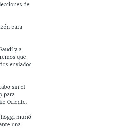
lecciones de
azón para
Saudí y a
Veremos que
rios enviados
cabo sin el
p para
io Oriente.
ashoggi murió
rante una