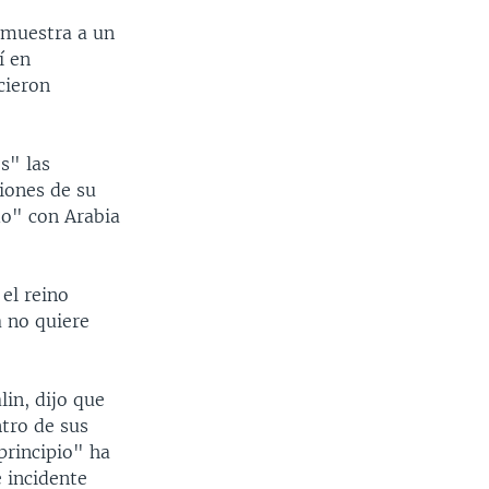
 muestra a un
í en
cieron
s" las
iones de su
do" con Arabia
el reino
 no quiere
in, dijo que
ntro de sus
principio" ha
 incidente