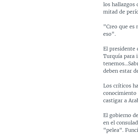
los hallazgos 
mitad de perí
"Creo que es 
eso".
El presidente
Turquía para i
tenemos...Sab
deben estar de
Los críticos h
conocimiento 
castigar a Ara
El gobierno d
en el consula
"pelea". Func