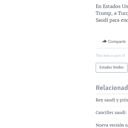
En Estados Un
Trump, a Turqu
Saudí para enc
Compartir
This item is part of
Estados Unidos
Relaciona
Rey saudí y prí
Canciller saudí:
Nueva versión s