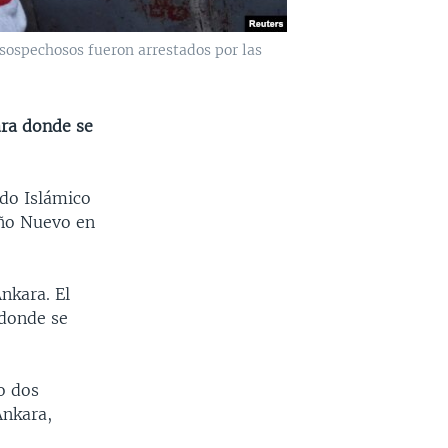
sospechosos fueron arrestados por las
ara donde se
do Islámico
Año Nuevo en
nkara. El
 donde se
o dos
Ankara,