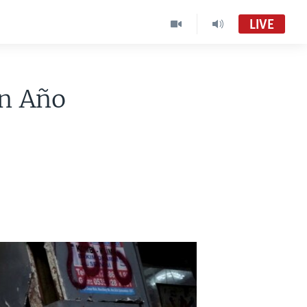
LIVE
en Año