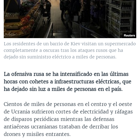
MULTIMEDIA
VENEZUELA
NICARAGUA
ECONOMÍA
PROGRAMAS TV
BRASIL
ENTRETENIMIENTO Y CULTURA
VIDEOS
RADIO
TECNOLOGÍA
FOTOGRAFÍA
EL MUNDO AL DÍA
DIRECT
DEPORTES
AUDIOS
FORO INTERAMERICANO
AVANCE INFORMATIVO
Los residentes de un barrio de Kiev visitan un supermercado
completamente a oscuras tras los ataques rusos que ha
DOCUMENTALES DE LA VOA
CIENCIA Y SALUD
VISIÓN 360
AUDIONOTICIAS
dejado sin suministro eléctrico a miles de personas.
LAS CLAVES
BUENOS DÍAS AMÉRICA
Learning English
PANORAMA
ESTADOS UNIDOS AL DÍA
La ofensiva rusa se ha intensificado en las últimas
horas con cohetes a infraestructuras eléctricas, que
SÍGANOS
EL MUNDO AL DÍA [RADIO]
ha dejado sin luz a miles de personas en el país.
FORO [RADIO]
Cientos de miles de personas en el centro y el oeste
DEPORTIVO INTERNACIONAL
de Ucrania sufrieron cortes de electricidad y ráfagas
Idiomas
NOTA ECONÓMICA
de disparos periódicas mientras las defensas
antiaéreas ucranianas trataban de derribar los
ENTRETENIMIENTO
drones y misiles entrantes.