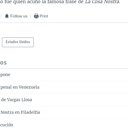
no fue quien acuñó la famosa frase de
La Cosa Nostra
.
Follow us
Print
Estados Unidos
dos
apone
 penal en Venezuela
 de Vargas Llosa
 Nostra en Filadelfia
ecución