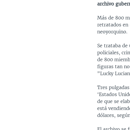
archivo guber
Más de 800 mi
retratados en 
neoyorquino.
Se trataba de
policiales, cr
de 800 miembr
figuras tan n
"Lucky Lucian
Tres pulgadas 
‘Estados Unid
de que se elab
está vendiend
dólares, segú
El archivo se 