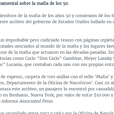
namental sobre la mafia de los 50.
embros de la mafia de los años 50 y comienzos de los 
este archivo del gobierno de Estados Unidos hallado en 
 un improbable pero codiciado tesoro con páginas repleta
iminales asociados al mundo de la mafia y los lugares fa
os de la mafia que actuaron en las décadas pasadas. Ent
otorias como Carlo "Don Carlo" Gambino, Meyer Lansky 
o" Lucania, que contaban cada uno con sus propias entr
de espesor, carpeta de tres anillas con el sello ‘Mafia’ y 
os, Departamento de la Oficina de Narcóticos’. Casi 20 
orara este archivo, un pasajero lo encontró por casualida
o en Bonhams, Nueva York, por valor de entre $10.000 y
n informa
Associated Press
.
fue recopilado entre 1957 y 1962 por la Oficina de Narcóti