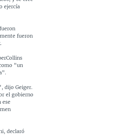
 ejercía
 fueron
emente fueron
.
erCollins
o como "un
a".
, dijo Geiger.
por el gobierno
n ese
rimen
i, declaró