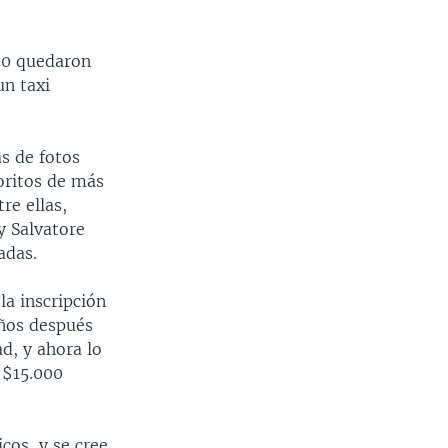
60 quedaron
un taxi
s de fotos
voritos de más
re ellas,
y Salvatore
adas.
la inscripción
años después
d, y ahora lo
 $15.000
cos, y se cree