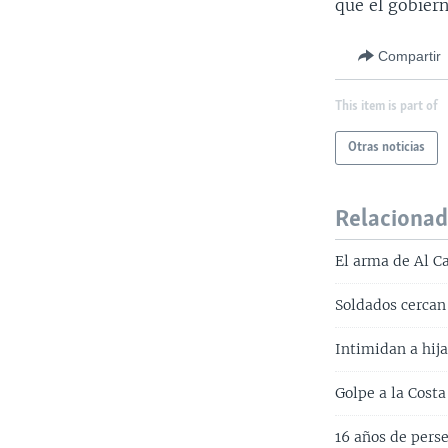
que el gobier
Compartir
This item is part of
Otras noticias
Relaciona
El arma de Al C
Soldados cercan
Intimidan a hija
Golpe a la Costa
16 años de pers