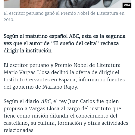
MULTIMEDIA
VENEZUELA
NICARAGUA
ECONOMÍA
El escritor peruano ganó el Premio Nobel de Literatura en
PROGRAMAS TV
BRASIL
ENTRETENIMIENTO Y CULTURA
VIDEOS
2010.
RADIO
TECNOLOGÍA
FOTOGRAFÍA
EL MUNDO AL DÍA
Según el matutino español ABC, esta es la segunda
DIRECT
DEPORTES
AUDIOS
FORO INTERAMERICANO
AVANCE INFORMATIVO
vez que el autor de “El sueño del celta” rechaza
DOCUMENTALES DE LA VOA
CIENCIA Y SALUD
VISIÓN 360
AUDIONOTICIAS
dirigir la institución.
LAS CLAVES
BUENOS DÍAS AMÉRICA
El escritor peruano y Premio Nobel de Literatura
Learning English
PANORAMA
ESTADOS UNIDOS AL DÍA
Mario Vargas Llosa declinó la oferta de dirigir el
Instituto Cervantes en España, informaron fuentes
SÍGANOS
EL MUNDO AL DÍA [RADIO]
del gobierno de Mariano Rajoy.
FORO [RADIO]
Según el diario
ABC
, el rey Juan Carlos fue quien
DEPORTIVO INTERNACIONAL
propuso a Vargas Llosa al cargo del instituto que
Idiomas
NOTA ECONÓMICA
tiene como misión difundir el conocimiento del
castellano, su cultura, formación y otras actividades
ENTRETENIMIENTO
relacionadas.