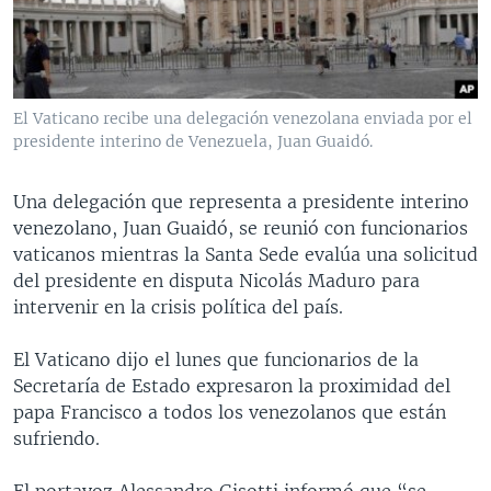
MULTIMEDIA
VENEZUELA
NICARAGUA
ECONOMÍA
PROGRAMAS TV
BRASIL
ENTRETENIMIENTO Y CULTURA
VIDEOS
RADIO
TECNOLOGÍA
FOTOGRAFÍA
EL MUNDO AL DÍA
El Vaticano recibe una delegación venezolana enviada por el
DIRECT
DEPORTES
AUDIOS
FORO INTERAMERICANO
AVANCE INFORMATIVO
presidente interino de Venezuela, Juan Guaidó.
DOCUMENTALES DE LA VOA
CIENCIA Y SALUD
VISIÓN 360
AUDIONOTICIAS
Una delegación que representa a presidente interino
LAS CLAVES
BUENOS DÍAS AMÉRICA
venezolano, Juan Guaidó, se reunió con funcionarios
Learning English
vaticanos mientras la Santa Sede evalúa una solicitud
PANORAMA
ESTADOS UNIDOS AL DÍA
del presidente en disputa Nicolás Maduro para
SÍGANOS
EL MUNDO AL DÍA [RADIO]
intervenir en la crisis política del país.
FORO [RADIO]
El Vaticano dijo el lunes que funcionarios de la
DEPORTIVO INTERNACIONAL
Secretaría de Estado expresaron la proximidad del
Idiomas
papa Francisco a todos los venezolanos que están
NOTA ECONÓMICA
sufriendo.
ENTRETENIMIENTO
El portavoz Alessandro Gisotti informó que “se