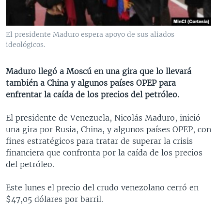
MULTIMEDIA
VENEZUELA
NICARAGUA
ECONOMÍA
PROGRAMAS TV
BRASIL
ENTRETENIMIENTO Y CULTURA
VIDEOS
El presidente Maduro espera apoyo de sus aliados
RADIO
TECNOLOGÍA
FOTOGRAFÍA
EL MUNDO AL DÍA
ideológicos.
DIRECT
DEPORTES
AUDIOS
FORO INTERAMERICANO
AVANCE INFORMATIVO
Maduro llegó a Moscú en una gira que lo llevará
DOCUMENTALES DE LA VOA
CIENCIA Y SALUD
VISIÓN 360
AUDIONOTICIAS
también a China y algunos países OPEP para
enfrentar la caída de los precios del petróleo.
LAS CLAVES
BUENOS DÍAS AMÉRICA
Learning English
PANORAMA
ESTADOS UNIDOS AL DÍA
El presidente de Venezuela, Nicolás Maduro, inició
una gira por Rusia, China, y algunos países OPEP, con
SÍGANOS
EL MUNDO AL DÍA [RADIO]
fines estratégicos para tratar de superar la crisis
FORO [RADIO]
financiera que confronta por la caída de los precios
del petróleo.
DEPORTIVO INTERNACIONAL
Idiomas
NOTA ECONÓMICA
Este lunes el precio del crudo venezolano cerró en
$47,05 dólares por barril.
ENTRETENIMIENTO