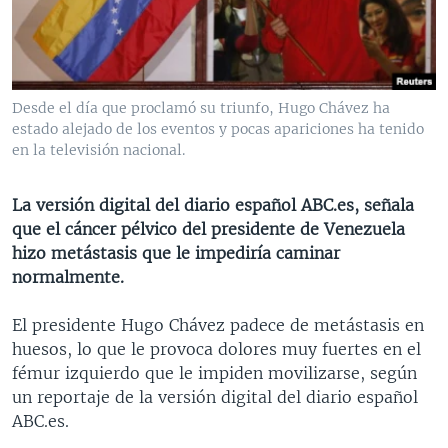
MULTIMEDIA
VENEZUELA
NICARAGUA
ECONOMÍA
PROGRAMAS TV
BRASIL
ENTRETENIMIENTO Y CULTURA
VIDEOS
RADIO
TECNOLOGÍA
FOTOGRAFÍA
EL MUNDO AL DÍA
Desde el día que proclamó su triunfo, Hugo Chávez ha
DIRECT
DEPORTES
AUDIOS
FORO INTERAMERICANO
AVANCE INFORMATIVO
estado alejado de los eventos y pocas apariciones ha tenido
en la televisión nacional.
DOCUMENTALES DE LA VOA
CIENCIA Y SALUD
VISIÓN 360
AUDIONOTICIAS
LAS CLAVES
BUENOS DÍAS AMÉRICA
La versión digital del diario español ABC.es, señala
Learning English
que el cáncer pélvico del presidente de Venezuela
PANORAMA
ESTADOS UNIDOS AL DÍA
hizo metástasis que le impediría caminar
SÍGANOS
EL MUNDO AL DÍA [RADIO]
normalmente.
FORO [RADIO]
El presidente Hugo Chávez padece de metástasis en
DEPORTIVO INTERNACIONAL
huesos, lo que le provoca dolores muy fuertes en el
Idiomas
fémur izquierdo que le impiden movilizarse, según
NOTA ECONÓMICA
un reportaje de la versión digital del diario español
ENTRETENIMIENTO
ABC.es.