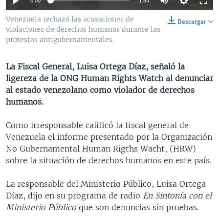
0:00
1:54
MULTIMEDIA
VENEZUELA
NICARAGUA
ECONOMÍA
Venezuela rechazó las acusaciones de
Descargar
PROGRAMAS TV
BRASIL
ENTRETENIMIENTO Y CULTURA
VIDEOS
violaciones de derechos humanos durante las
protestas antigubernamentales.
RADIO
TECNOLOGÍA
FOTOGRAFÍA
EL MUNDO AL DÍA
DIRECT
DEPORTES
AUDIOS
FORO INTERAMERICANO
AVANCE INFORMATIVO
La Fiscal General, Luisa Ortega Díaz, señaló la
ligereza de la ONG Human Rights Watch al denunciar
DOCUMENTALES DE LA VOA
CIENCIA Y SALUD
VISIÓN 360
AUDIONOTICIAS
al estado venezolano como violador de derechos
LAS CLAVES
BUENOS DÍAS AMÉRICA
humanos.
Learning English
PANORAMA
ESTADOS UNIDOS AL DÍA
Como irresponsable calificó la fiscal general de
SÍGANOS
EL MUNDO AL DÍA [RADIO]
Venezuela el informe presentado por la Organización
No Gubernamental Human Rigths Wacht, (HRW)
FORO [RADIO]
sobre la situación de derechos humanos en este país.
DEPORTIVO INTERNACIONAL
Idiomas
La responsable del Ministerio Público, Luisa Ortega
NOTA ECONÓMICA
Díaz, dijo en su programa de radio
En Sintonía con el
ENTRETENIMIENTO
Ministerio Público
que son denuncias sin pruebas.