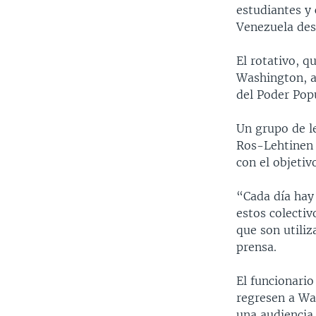
estudiantes y 
Venezuela des
El rotativo, q
Washington, a
del Poder Popu
Un grupo de le
Ros-Lehtinen 
con el objetiv
“Cada día hay
estos colectiv
que son utiliz
prensa.
El funcionari
regresen a Wa
una audiencia 