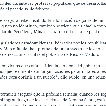
civiles durante las protestas populares que se desarrolla
de el pasado 12 de febrero.
ue asegura haber recibido la información de parte de un 
 quien no identificó, también sostiene que Rafael Ramír
lar de Petróleo y Minas, es parte de la lista de posibles
gisladores estadounidenses, liderados por los republica
y Marco Rubio, han promovido un proyecto de ley en la
o de reaccionar contra el gobierno de Nicolás Maduro.
 individuos que están sufriendo a manos del gobierno, 
os, que realmente son organizaciones paramilitares al es
ados para oprimir a un pueblo”, dijo Rubio, en una reuni
o también aseguró que la próxima semana, cuando los leg
shington luego de las vacaciones de Semana Santa, est
pública en el Congreso para tratar la situación en Venez