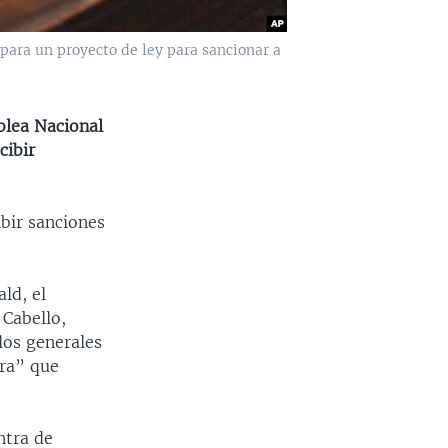
para un proyecto de ley para sancionar a
blea Nacional
cibir
bir sanciones
ld, el
 Cabello,
los generales
gra” que
ntra de