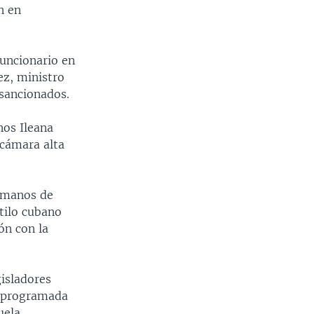
n en
funcionario en
ez, ministro
 sancionados.
nos Ileana
 cámara alta
a manos de
tilo cubano
ón con la
isladores
á programada
uela.