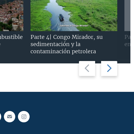
mbustible
Parte 4| Congo Mirador, su
Par
e
sedimentación y la
en 
contaminación petrolera
Previous
Next
slide
slide