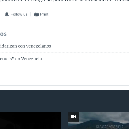
Follow us
Print
dos
lidarizan con venezolanos
acrucis" en Venezuela