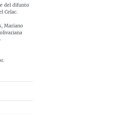
e del difunto
l Celac.
s, Mariano
olivariana
o
r.