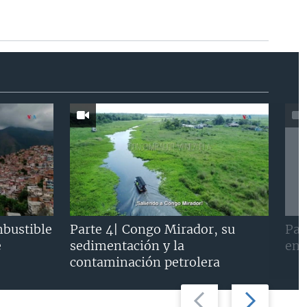
mbustible
Parte 4| Congo Mirador, su
Par
e
sedimentación y la
en 
contaminación petrolera
Previous
Next