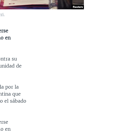
ri.
erse
mo en
ontra su
unidad de
a por la
ntina que
o el sábado
erse
mo en