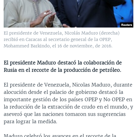
MULTIMEDIA
VENEZUELA
NICARAGUA
ECONOMÍA
PROGRAMAS TV
BRASIL
ENTRETENIMIENTO Y CULTURA
VIDEOS
RADIO
TECNOLOGÍA
FOTOGRAFÍA
EL MUNDO AL DÍA
El presidente de Venezuela, Nicolás Maduro (derecha)
DIRECT
DEPORTES
AUDIOS
FORO INTERAMERICANO
AVANCE INFORMATIVO
recibió en Caracas al secretario general de la OPEP,
Mohammed Barkindo, el 16 de noviembre, de 2016.
DOCUMENTALES DE LA VOA
CIENCIA Y SALUD
VISIÓN 360
AUDIONOTICIAS
LAS CLAVES
BUENOS DÍAS AMÉRICA
El presidente Maduro destacó la colaboración de
Learning English
Rusia en el recorte de la producción de petróleo.
PANORAMA
ESTADOS UNIDOS AL DÍA
SÍGANOS
EL MUNDO AL DÍA [RADIO]
El presidente de Venezuela, Nicolas Maduro, durante
alocución desde el palacio de gobierno destacó la
FORO [RADIO]
importante gestión de los países OPEP y No OPEP en
DEPORTIVO INTERNACIONAL
la reducción de la extracción de crudo en el mundo, y
Idiomas
aseveró que las naciones tomaron sus sugerencias
NOTA ECONÓMICA
para lograr la medida.
ENTRETENIMIENTO
Maduro celebró los avances en el recorte de la