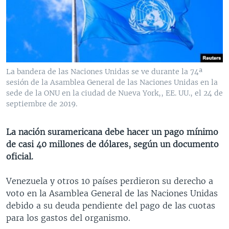
MULTIMEDIA
VENEZUELA
NICARAGUA
ECONOMÍA
PROGRAMAS TV
BRASIL
ENTRETENIMIENTO Y CULTURA
VIDEOS
RADIO
TECNOLOGÍA
FOTOGRAFÍA
EL MUNDO AL DÍA
DIRECT
DEPORTES
AUDIOS
FORO INTERAMERICANO
AVANCE INFORMATIVO
La bandera de las Naciones Unidas se ve durante la 74ª
sesión de la Asamblea General de las Naciones Unidas en la
DOCUMENTALES DE LA VOA
CIENCIA Y SALUD
VISIÓN 360
AUDIONOTICIAS
sede de la ONU en la ciudad de Nueva York,, EE. UU., el 24 de
LAS CLAVES
BUENOS DÍAS AMÉRICA
septiembre de 2019.
Learning English
PANORAMA
ESTADOS UNIDOS AL DÍA
La nación suramericana debe hacer un pago mínimo
SÍGANOS
EL MUNDO AL DÍA [RADIO]
de casi 40 millones de dólares, según un documento
oficial.
FORO [RADIO]
DEPORTIVO INTERNACIONAL
Venezuela y otros 10 países perdieron su derecho a
Idiomas
voto en la Asamblea General de las Naciones Unidas
NOTA ECONÓMICA
debido a su deuda pendiente del pago de las cuotas
ENTRETENIMIENTO
para los gastos del organismo.