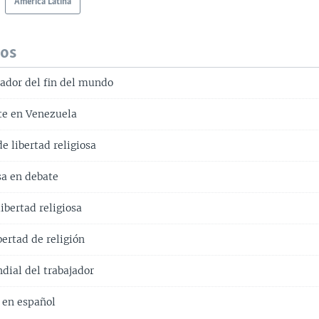
América Latina
dos
nador del fin del mundo
te en Venezuela
e libertad religiosa
sa en debate
ibertad religiosa
bertad de religión
dial del trabajador
l en español