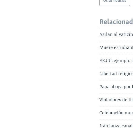
Otras noticias
Relaciona
Asilan al vatici
Muere estudian
EE.UU. ejemplo d
Libertad religio
Papa aboga por l
Violadores de li
Celebración mun
Irán lanza cana