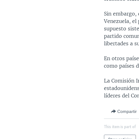
Sin embargo, 
Venezuela, el
supuesto sist
partido comun
libertades a s
En otros paíse
como países d
La Comisión I
estadounidens
líderes del Co
Compartir
This item is part of