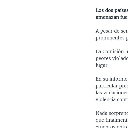
Los dos países
amenazan fuer
A pesar de se
prominentes po
La Comisión I
peores violado
lugar.
En su informe
particular pr
las violacione
violencia cont
Nada sorprend
que finalment
cruentos enfre