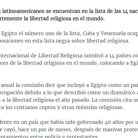
 latinoamericanos se encuentran en la lista de las 14 na
temente la libertad religiosa en el mundo.
r Egipto el número uno de la lista, Cuba y Venezuela ocu
siciones en esta lista negra sobre libertad religiosa.
nternacional de Libertad Religiosa nombró a 14 países c
res de la libertad religiosa en el mundo, colocando a Eg
 anual la comisión dice que incluyó a Egipto como un pa
eocupación debido a lo que describió como un dramático
s a la libertad religiosa el año pasado. La comisión cita 
ra los cristianos coptos y otras minorías religiosas.
ente en un país que había sido gobernado 40 años por 
e cayó, hace un par de meses, después de masivas prote
ntamientos entre policía y protestantes.