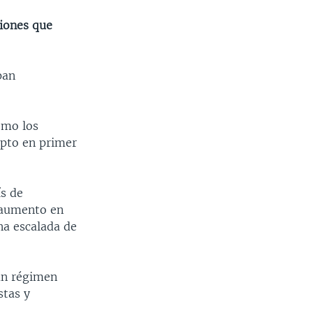
ciones que
pan
omo los
ipto en primer
ís de
 aumento en
una escalada de
un régimen
stas y