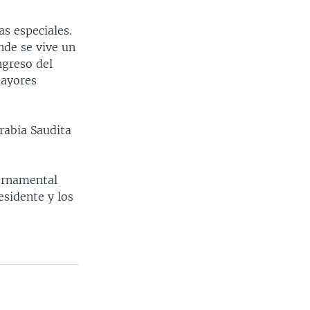
s especiales.
nde se vive un
ngreso del
mayores
rabia Saudita
ernamental
sidente y los