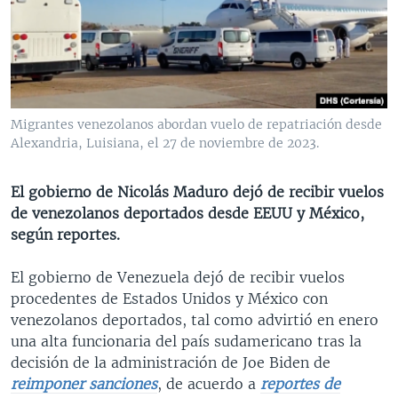
MULTIMEDIA
VENEZUELA
NICARAGUA
ECONOMÍA
PROGRAMAS TV
BRASIL
ENTRETENIMIENTO Y CULTURA
VIDEOS
RADIO
TECNOLOGÍA
FOTOGRAFÍA
EL MUNDO AL DÍA
DIRECT
DEPORTES
AUDIOS
FORO INTERAMERICANO
AVANCE INFORMATIVO
Migrantes venezolanos abordan vuelo de repatriación desde
Alexandria, Luisiana, el 27 de noviembre de 2023.
DOCUMENTALES DE LA VOA
CIENCIA Y SALUD
VISIÓN 360
AUDIONOTICIAS
LAS CLAVES
BUENOS DÍAS AMÉRICA
El gobierno de Nicolás Maduro dejó de recibir vuelos
Learning English
PANORAMA
ESTADOS UNIDOS AL DÍA
de venezolanos deportados desde EEUU y México,
según reportes.
SÍGANOS
EL MUNDO AL DÍA [RADIO]
FORO [RADIO]
El gobierno de Venezuela dejó de recibir vuelos
procedentes de Estados Unidos y México con
DEPORTIVO INTERNACIONAL
venezolanos deportados, tal como advirtió en enero
Idiomas
NOTA ECONÓMICA
una alta funcionaria del país sudamericano tras la
decisión de la administración de Joe Biden de
ENTRETENIMIENTO
reimponer sanciones
, de acuerdo a
reportes de